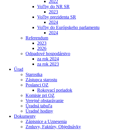
2022
Voľby do NR SR
2023
Voľby prezidenta SR
2024
Voľby do Európskeho parlamentu
2024
Referendum
2023
2026
Odpadové hospodárstvo
za rok 2024
za rok 2023
Úrad
Starostka
Zástupca starostu
Poslanci OZ
Rokovací poriadok
Komisie pri OZ
Verejné obstarávanie
Úradná tabuľa
Úradné hodiny
Dokumenty
Zápisnice a Uznesenia
Zmluvy, Faktúry, Objednávky