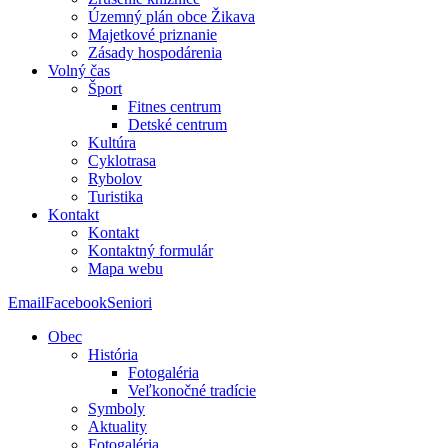
Územný plán obce Žikava
Majetkové priznanie
Zásady hospodárenia
Volný čas
Šport
Fitnes centrum
Detské centrum
Kultúra
Cyklotrasa
Rybolov
Turistika
Kontakt
Kontakt
Kontaktný formulár
Mapa webu
Email
Facebook
Seniori
Obec
História
Fotogaléria
Veľkonočné tradície
Symboly
Aktuality
Fotogaléria