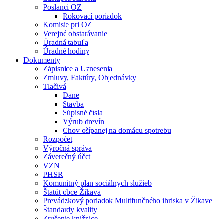
Poslanci OZ
Rokovací poriadok
Komisie pri OZ
Verejné obstarávanie
Úradná tabuľa
Úradné hodiny
Dokumenty
Zápisnice a Uznesenia
Zmluvy, Faktúry, Objednávky
Tlačivá
Dane
Stavba
Súpisné čísla
Výrub drevín
Chov ošípanej na domácu spotrebu
Rozpočet
Výročná správa
Záverečný účet
VZN
PHSR
Komunitný plán sociálnych služieb
Štatút obce Žikava
Prevádzkový poriadok Multifunčného ihriska v Žikave
Štandardy kvality
Zrušenie knižnice