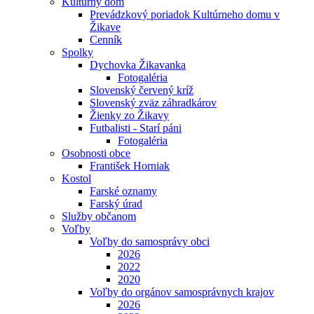
Kultúrny dom
Prevádzkový poriadok Kultúrneho domu v
Žikave
Cenník
Spolky
Dychovka Žikavanka
Fotogaléria
Slovenský červený kríž
Slovenský zväz záhradkárov
Žienky zo Žikavy
Futbalisti - Starí páni
Fotogaléria
Osobnosti obce
František Horniak
Kostol
Farské oznamy
Farský úrad
Služby občanom
Voľby
Voľby do samosprávy obci
2026
2022
2020
Voľby do orgánov samosprávnych krajov
2026