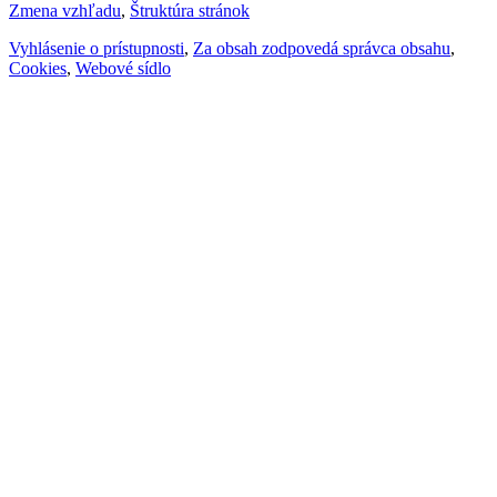
Zmena vzhľadu
,
Štruktúra stránok
Vyhlásenie o prístupnosti
,
Za obsah zodpovedá správca obsahu
,
Cookies
,
Webové sídlo