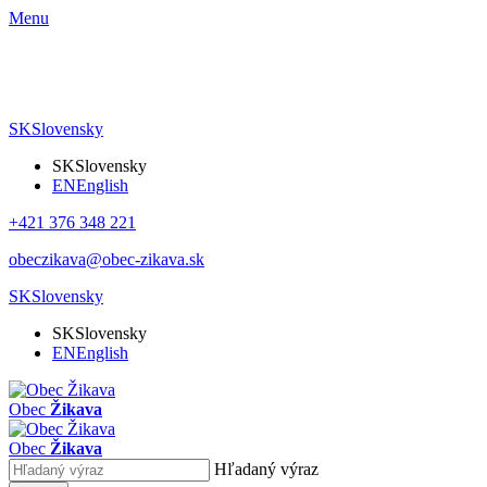
Menu
SK
Slovensky
SK
Slovensky
EN
English
+421 376 348 221
obeczikava@obec-zikava.sk
SK
Slovensky
SK
Slovensky
EN
English
Obec
Žikava
Obec
Žikava
Hľadaný výraz