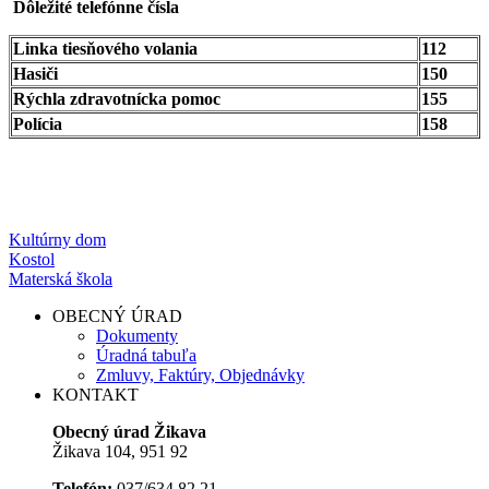
Dôležité telefónne čísla
Linka tiesňového volania
112
Hasiči
150
Rýchla zdravotnícka pomoc
155
Polícia
158
Kultúrny dom
Kostol
Materská škola
OBECNÝ ÚRAD
Dokumenty
Úradná tabuľa
Zmluvy, Faktúry, Objednávky
KONTAKT
Obecný úrad Žikava
Žikava 104, 951 92
Telefón:
037/634 82 21