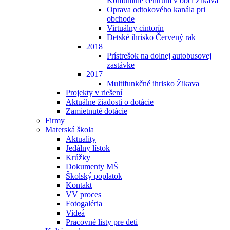
Komunitné centrum v obci Žikava
Oprava odtokového kanála pri
obchode
Virtuálny cintorín
Detské ihrisko Červený rak
2018
Prístrešok na dolnej autobusovej
zastávke
2017
Multifunkčné ihrisko Žikava
Projekty v riešení
Aktuálne žiadosti o dotácie
Zamietnuté dotácie
Firmy
Materská škola
Aktuality
Jedálny lístok
Krúžky
Dokumenty MŠ
Školský poplatok
Kontakt
VV proces
Fotogaléria
Videá
Pracovné listy pre deti