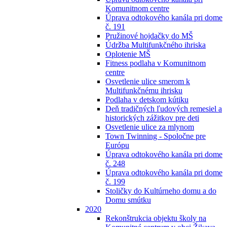
Komunitnom centre
Úprava odtokového kanála pri dome
č. 191
Pružinové hojdačky do MŠ
Údržba Multifunkčného ihriska
Oplotenie MŠ
Fitness podlaha v Komunitnom
centre
Osvetlenie ulice smerom k
Multifunkčnému ihrisku
Podlaha v detskom kútiku
Deň tradičných ľudových remesiel a
historických zážitkov pre deti
Osvetlenie ulice za mlynom
Town Twinning - Spoločne pre
Európu
Úprava odtokového kanála pri dome
č. 248
Úprava odtokového kanála pri dome
č. 199
Stoličky do Kultúrneho domu a do
Domu smútku
2020
Rekonštrukcia objektu školy na