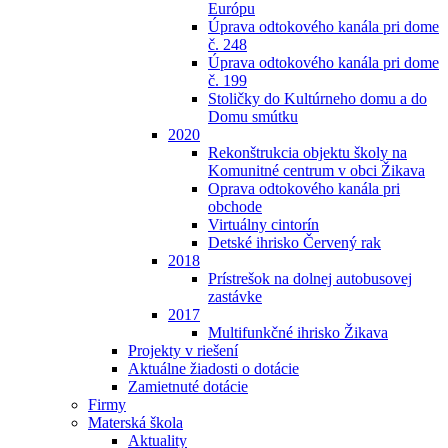
Európu
Úprava odtokového kanála pri dome
č. 248
Úprava odtokového kanála pri dome
č. 199
Stoličky do Kultúrneho domu a do
Domu smútku
2020
Rekonštrukcia objektu školy na
Komunitné centrum v obci Žikava
Oprava odtokového kanála pri
obchode
Virtuálny cintorín
Detské ihrisko Červený rak
2018
Prístrešok na dolnej autobusovej
zastávke
2017
Multifunkčné ihrisko Žikava
Projekty v riešení
Aktuálne žiadosti o dotácie
Zamietnuté dotácie
Firmy
Materská škola
Aktuality