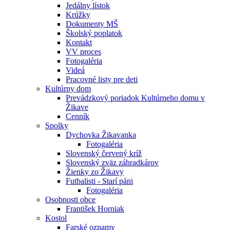
Jedálny lístok
Krúžky
Dokumenty MŠ
Školský poplatok
Kontakt
VV proces
Fotogaléria
Videá
Pracovné listy pre deti
Kultúrny dom
Prevádzkový poriadok Kultúrneho domu v
Žikave
Cenník
Spolky
Dychovka Žikavanka
Fotogaléria
Slovenský červený kríž
Slovenský zväz záhradkárov
Žienky zo Žikavy
Futbalisti - Starí páni
Fotogaléria
Osobnosti obce
František Horniak
Kostol
Farské oznamy