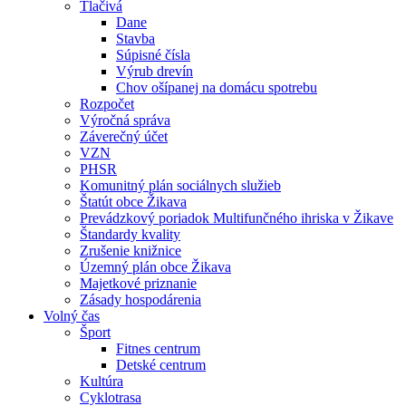
Tlačivá
Dane
Stavba
Súpisné čísla
Výrub drevín
Chov ošípanej na domácu spotrebu
Rozpočet
Výročná správa
Záverečný účet
VZN
PHSR
Komunitný plán sociálnych služieb
Štatút obce Žikava
Prevádzkový poriadok Multifunčného ihriska v Žikave
Štandardy kvality
Zrušenie knižnice
Územný plán obce Žikava
Majetkové priznanie
Zásady hospodárenia
Volný čas
Šport
Fitnes centrum
Detské centrum
Kultúra
Cyklotrasa