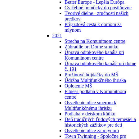
Better Europe - Lepšia Európa
Cvičebné pomôcky do posilňovne
Tvorivé dielne - zručnosti našich
predkov
Príjazdová cesta k domom za
mlynom
2021
Strecha na Komunitnom centre
Zábradlie pri Dome smútku
Úprava odtokového kanála pri
Komunitnom centre
Úprava odtokového kanála pri dome
č. 191
Pružinové hojdačky do MŠ
Údržba Multifunkčného ihriska
Oplotenie MŠ
Fitness podlaha v Komunitnom
centre
Osvetlenie ulice smerom k
Multifunkčnému ihrisku
Podlaha v detskom kútiku
Deň tradičných ľudových remesiel a
historických zážitkov pre deti
Osvetlenie ulice za mlynom
Town Twinning - Spoločne pre