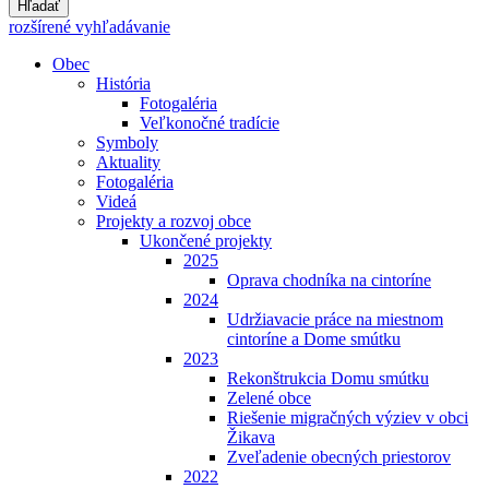
Hľadať
rozšírené vyhľadávanie
Obec
História
Fotogaléria
Veľkonočné tradície
Symboly
Aktuality
Fotogaléria
Videá
Projekty a rozvoj obce
Ukončené projekty
2025
Oprava chodníka na cintoríne
2024
Udržiavacie práce na miestnom
cintoríne a Dome smútku
2023
Rekonštrukcia Domu smútku
Zelené obce
Riešenie migračných výziev v obci
Žikava
Zveľadenie obecných priestorov
2022