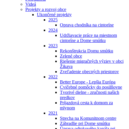
Videá
Projekty a rozvoj obce
Ukončené projekty
2025
Oprava chodníka na cintoríne
2024
Udržiavacie práce na miestnom
cintoríne a Dome smútku
2023
Rekonštrukcia Domu smútku
Zelené obce
Riešenie migračných výziev v obci
Žikava
Zveľadenie obecných priestorov
2022
Better Europe - Lepšia Európa
Cvičebné pomôcky do posilňovne
Tvorivé dielne - zručnosti našich
predkov
Príjazdová cesta k domom za
mlynom
2021
Strecha na Komunitnom centre
Zábradlie pri Dome smútku
Úprava odtokového kanála pri