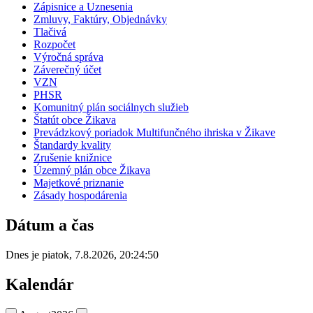
Zápisnice a Uznesenia
Zmluvy, Faktúry, Objednávky
Tlačivá
Rozpočet
Výročná správa
Záverečný účet
VZN
PHSR
Komunitný plán sociálnych služieb
Štatút obce Žikava
Prevádzkový poriadok Multifunčného ihriska v Žikave
Štandardy kvality
Zrušenie knižnice
Územný plán obce Žikava
Majetkové priznanie
Zásady hospodárenia
Dátum a čas
Dnes je
piatok
,
7.8.2026
,
20:24:50
Kalendár