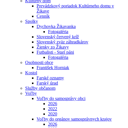
Kultúrny dom
Prevádzkový poriadok Kultúrneho domu v
Žikave
Cenník
Spolky
Dychovka Žikavanka
Fotogaléria
Slovenský červený kríž
Slovenský zväz záhradkárov
Žienky zo Žikavy
Futbalisti - Starí páni
Fotogaléria
Osobnosti obce
František Horniak
Kostol
Farské oznamy
Farský úrad
Služby občanom
Voľby
Voľby do samosprávy obci
2026
2022
2020
Voľby do orgánov samosprávnych krajov
2026