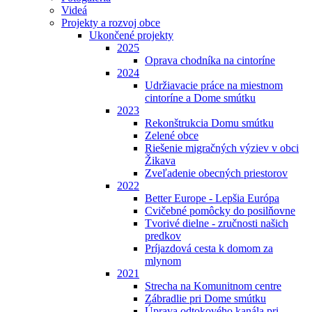
Videá
Projekty a rozvoj obce
Ukončené projekty
2025
Oprava chodníka na cintoríne
2024
Udržiavacie práce na miestnom
cintoríne a Dome smútku
2023
Rekonštrukcia Domu smútku
Zelené obce
Riešenie migračných výziev v obci
Žikava
Zveľadenie obecných priestorov
2022
Better Europe - Lepšia Európa
Cvičebné pomôcky do posilňovne
Tvorivé dielne - zručnosti našich
predkov
Príjazdová cesta k domom za
mlynom
2021
Strecha na Komunitnom centre
Zábradlie pri Dome smútku
Úprava odtokového kanála pri