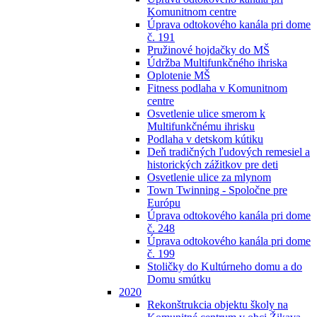
Komunitnom centre
Úprava odtokového kanála pri dome
č. 191
Pružinové hojdačky do MŠ
Údržba Multifunkčného ihriska
Oplotenie MŠ
Fitness podlaha v Komunitnom
centre
Osvetlenie ulice smerom k
Multifunkčnému ihrisku
Podlaha v detskom kútiku
Deň tradičných ľudových remesiel a
historických zážitkov pre deti
Osvetlenie ulice za mlynom
Town Twinning - Spoločne pre
Európu
Úprava odtokového kanála pri dome
č. 248
Úprava odtokového kanála pri dome
č. 199
Stoličky do Kultúrneho domu a do
Domu smútku
2020
Rekonštrukcia objektu školy na