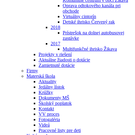
Komunitné centrum v obci Žikava
Oprava odtokového kanála pri
obchode
Virtuálny cintorín
Detské ihrisko Červený rak
2018
Prístrešok na dolnej autobusovej
zastávke
2017
Multifunkčné ihrisko Žikava
Projekty v riešení
Aktuálne žiadosti o dotácie
Zamietnuté dotácie
Firmy
Materská škola
Aktuality
Jedálny lístok
Krúžky
Dokumenty MŠ
Školský poplatok
Kontakt
VV proces
Fotogaléria
Videá
Pracovné listy pre deti