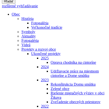
Hľadať
rozšírené vyhľadávanie
Obec
História
Fotogaléria
Veľkonočné tradície
Symboly
Aktuality
Fotogaléria
Videá
Projekty a rozvoj obce
Ukončené projekty
2025
Oprava chodníka na cintoríne
2024
Udržiavacie práce na miestnom
cintoríne a Dome smútku
2023
Rekonštrukcia Domu smútku
Zelené obce
Riešenie migračných výziev v obci
Žikava
Zveľadenie obecných priestorov
2022