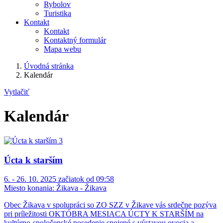
Rybolov
Turistika
Kontakt
Kontakt
Kontaktný formulár
Mapa webu
Úvodná stránka
Kalendár
Vytlačiť
Kalendár
Úcta k starším
6. - 26. 10. 2025 začiatok od 09:58
Miesto konania:
Žikava - Žikava
Obec Žikava v spolupráci so ZO SZZ v Žikave vás srdečne pozýva
pri príležitosti OKTÓBRA MESIACA ÚCTY K STARŠÍM na
kultúrno-spoločenské posedenie spojené s výstavou ovocia a