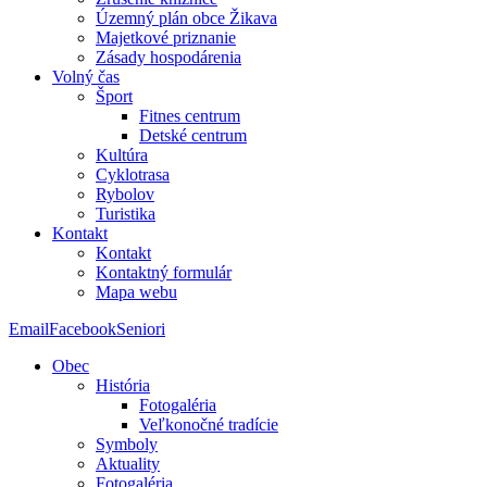
Územný plán obce Žikava
Majetkové priznanie
Zásady hospodárenia
Volný čas
Šport
Fitnes centrum
Detské centrum
Kultúra
Cyklotrasa
Rybolov
Turistika
Kontakt
Kontakt
Kontaktný formulár
Mapa webu
Email
Facebook
Seniori
Obec
História
Fotogaléria
Veľkonočné tradície
Symboly
Aktuality
Fotogaléria