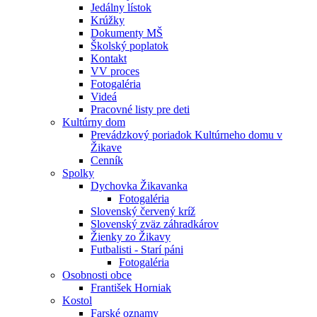
Jedálny lístok
Krúžky
Dokumenty MŠ
Školský poplatok
Kontakt
VV proces
Fotogaléria
Videá
Pracovné listy pre deti
Kultúrny dom
Prevádzkový poriadok Kultúrneho domu v
Žikave
Cenník
Spolky
Dychovka Žikavanka
Fotogaléria
Slovenský červený kríž
Slovenský zväz záhradkárov
Žienky zo Žikavy
Futbalisti - Starí páni
Fotogaléria
Osobnosti obce
František Horniak
Kostol
Farské oznamy