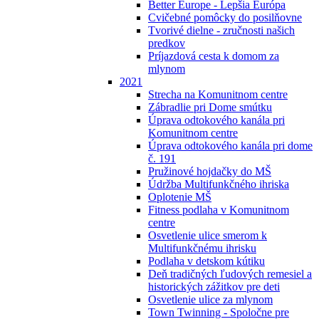
Better Europe - Lepšia Európa
Cvičebné pomôcky do posilňovne
Tvorivé dielne - zručnosti našich
predkov
Príjazdová cesta k domom za
mlynom
2021
Strecha na Komunitnom centre
Zábradlie pri Dome smútku
Úprava odtokového kanála pri
Komunitnom centre
Úprava odtokového kanála pri dome
č. 191
Pružinové hojdačky do MŠ
Údržba Multifunkčného ihriska
Oplotenie MŠ
Fitness podlaha v Komunitnom
centre
Osvetlenie ulice smerom k
Multifunkčnému ihrisku
Podlaha v detskom kútiku
Deň tradičných ľudových remesiel a
historických zážitkov pre deti
Osvetlenie ulice za mlynom
Town Twinning - Spoločne pre