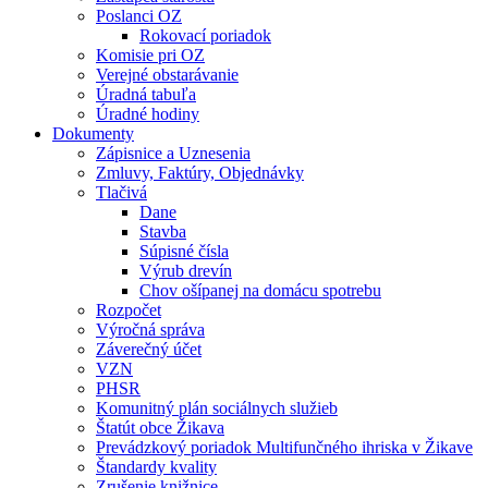
Poslanci OZ
Rokovací poriadok
Komisie pri OZ
Verejné obstarávanie
Úradná tabuľa
Úradné hodiny
Dokumenty
Zápisnice a Uznesenia
Zmluvy, Faktúry, Objednávky
Tlačivá
Dane
Stavba
Súpisné čísla
Výrub drevín
Chov ošípanej na domácu spotrebu
Rozpočet
Výročná správa
Záverečný účet
VZN
PHSR
Komunitný plán sociálnych služieb
Štatút obce Žikava
Prevádzkový poriadok Multifunčného ihriska v Žikave
Štandardy kvality
Zrušenie knižnice