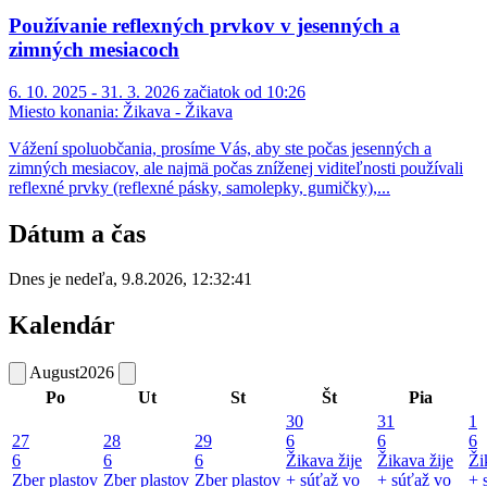
Používanie reflexných prvkov v jesenných a
zimných mesiacoch
6. 10. 2025 - 31. 3. 2026 začiatok od 10:26
Miesto konania:
Žikava - Žikava
Vážení spoluobčania, prosíme Vás, aby ste počas jesenných a
zimných mesiacov, ale najmä počas zníženej viditeľnosti používali
reflexné prvky (reflexné pásky, samolepky, gumičky),...
Dátum a čas
Dnes je
nedeľa
,
9.8.2026
,
12:32:41
Kalendár
August
2026
Po
Ut
St
Št
Pia
30
31
1
27
28
29
6
6
6
6
6
6
Žikava žije
Žikava žije
Ži
Zber plastov
Zber plastov
Zber plastov
+ súťaž vo
+ súťaž vo
+ 