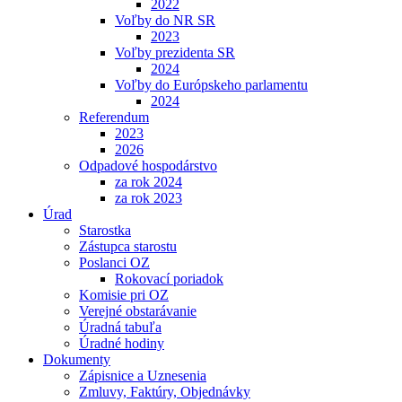
2022
Voľby do NR SR
2023
Voľby prezidenta SR
2024
Voľby do Európskeho parlamentu
2024
Referendum
2023
2026
Odpadové hospodárstvo
za rok 2024
za rok 2023
Úrad
Starostka
Zástupca starostu
Poslanci OZ
Rokovací poriadok
Komisie pri OZ
Verejné obstarávanie
Úradná tabuľa
Úradné hodiny
Dokumenty
Zápisnice a Uznesenia
Zmluvy, Faktúry, Objednávky