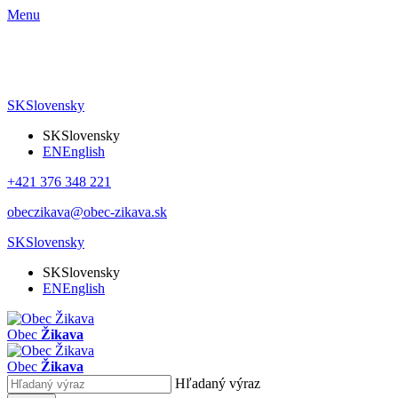
Menu
SK
Slovensky
SK
Slovensky
EN
English
+421 376 348 221
obeczikava@obec-zikava.sk
SK
Slovensky
SK
Slovensky
EN
English
Obec
Žikava
Obec
Žikava
Hľadaný výraz