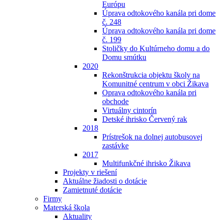
Európu
Úprava odtokového kanála pri dome
č. 248
Úprava odtokového kanála pri dome
č. 199
Stoličky do Kultúrneho domu a do
Domu smútku
2020
Rekonštrukcia objektu školy na
Komunitné centrum v obci Žikava
Oprava odtokového kanála pri
obchode
Virtuálny cintorín
Detské ihrisko Červený rak
2018
Prístrešok na dolnej autobusovej
zastávke
2017
Multifunkčné ihrisko Žikava
Projekty v riešení
Aktuálne žiadosti o dotácie
Zamietnuté dotácie
Firmy
Materská škola
Aktuality