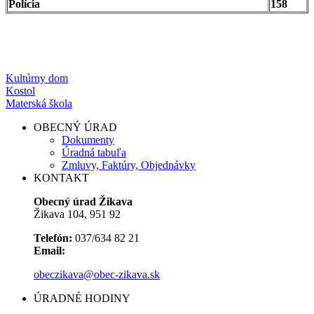
Polícia
158
Kultúrny dom
Kostol
Materská škola
OBECNÝ ÚRAD
Dokumenty
Úradná tabuľa
Zmluvy, Faktúry, Objednávky
KONTAKT
Obecný úrad Žikava
Žikava 104, 951 92
Telefón:
037/634 82 21
Email:
obeczikava@obec-zikava.sk
ÚRADNÉ HODINY