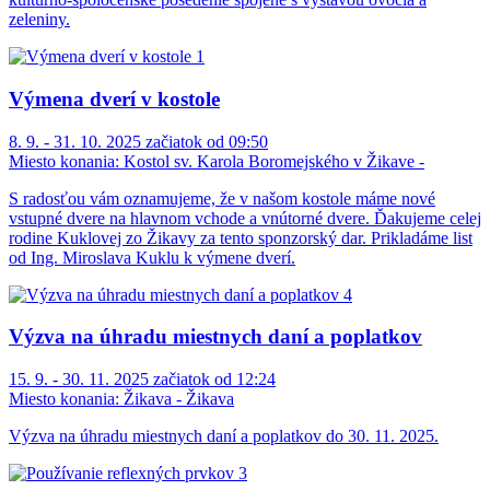
zeleniny.
Výmena dverí v kostole
8. 9. - 31. 10. 2025 začiatok od 09:50
Miesto konania:
Kostol sv. Karola Boromejského v Žikave -
S radosťou vám oznamujeme, že v našom kostole máme nové
vstupné dvere na hlavnom vchode a vnútorné dvere. Ďakujeme celej
rodine Kuklovej zo Žikavy za tento sponzorský dar. Prikladáme list
od Ing. Miroslava Kuklu k výmene dverí.
Výzva na úhradu miestnych daní a poplatkov
15. 9. - 30. 11. 2025 začiatok od 12:24
Miesto konania:
Žikava - Žikava
Výzva na úhradu miestnych daní a poplatkov do 30. 11. 2025.