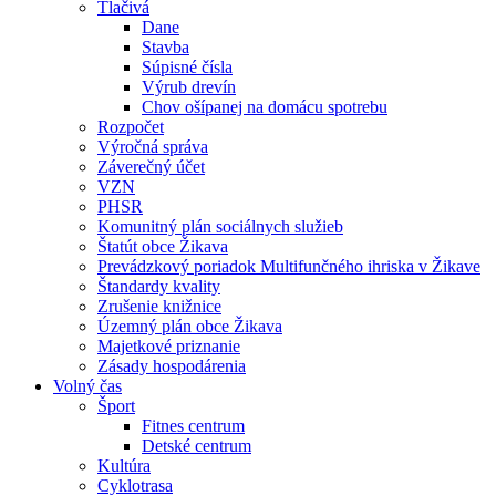
Tlačivá
Dane
Stavba
Súpisné čísla
Výrub drevín
Chov ošípanej na domácu spotrebu
Rozpočet
Výročná správa
Záverečný účet
VZN
PHSR
Komunitný plán sociálnych služieb
Štatút obce Žikava
Prevádzkový poriadok Multifunčného ihriska v Žikave
Štandardy kvality
Zrušenie knižnice
Územný plán obce Žikava
Majetkové priznanie
Zásady hospodárenia
Volný čas
Šport
Fitnes centrum
Detské centrum
Kultúra
Cyklotrasa