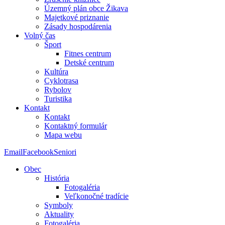
Územný plán obce Žikava
Majetkové priznanie
Zásady hospodárenia
Volný čas
Šport
Fitnes centrum
Detské centrum
Kultúra
Cyklotrasa
Rybolov
Turistika
Kontakt
Kontakt
Kontaktný formulár
Mapa webu
Email
Facebook
Seniori
Obec
História
Fotogaléria
Veľkonočné tradície
Symboly
Aktuality
Fotogaléria