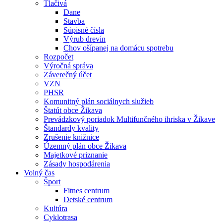
Tlačivá
Dane
Stavba
Súpisné čísla
Výrub drevín
Chov ošípanej na domácu spotrebu
Rozpočet
Výročná správa
Záverečný účet
VZN
PHSR
Komunitný plán sociálnych služieb
Štatút obce Žikava
Prevádzkový poriadok Multifunčného ihriska v Žikave
Štandardy kvality
Zrušenie knižnice
Územný plán obce Žikava
Majetkové priznanie
Zásady hospodárenia
Volný čas
Šport
Fitnes centrum
Detské centrum
Kultúra
Cyklotrasa