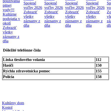
používania
Spojené
Spojené
Spojené
Spojené
Sp
pitnej
voľby 2026
voľby 2026
voľby 2026
voľby 2026
vo
vody!!!
Zobraziť
Zobraziť
Zobraziť
Zobraziť
Zo
Kultúrne
všetky
všetky
všetky
všetky
vš
podujatia v
záznamy z
záznamy z
záznamy z
záznamy z
zá
okolí
dňa
dňa
dňa
dňa
dň
Zobraziť
všetky
záznamy z
dňa
Dôležité telefónne čísla
Linka tiesňového volania
112
Hasiči
150
Rýchla zdravotnícka pomoc
155
Polícia
158
Kultúrny dom
Kostol