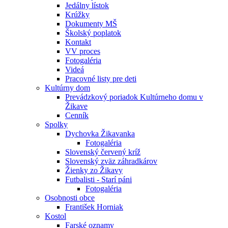
Jedálny lístok
Krúžky
Dokumenty MŠ
Školský poplatok
Kontakt
VV proces
Fotogaléria
Videá
Pracovné listy pre deti
Kultúrny dom
Prevádzkový poriadok Kultúrneho domu v
Žikave
Cenník
Spolky
Dychovka Žikavanka
Fotogaléria
Slovenský červený kríž
Slovenský zväz záhradkárov
Žienky zo Žikavy
Futbalisti - Starí páni
Fotogaléria
Osobnosti obce
František Horniak
Kostol
Farské oznamy