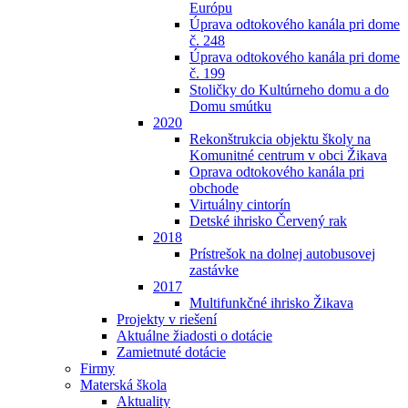
Európu
Úprava odtokového kanála pri dome
č. 248
Úprava odtokového kanála pri dome
č. 199
Stoličky do Kultúrneho domu a do
Domu smútku
2020
Rekonštrukcia objektu školy na
Komunitné centrum v obci Žikava
Oprava odtokového kanála pri
obchode
Virtuálny cintorín
Detské ihrisko Červený rak
2018
Prístrešok na dolnej autobusovej
zastávke
2017
Multifunkčné ihrisko Žikava
Projekty v riešení
Aktuálne žiadosti o dotácie
Zamietnuté dotácie
Firmy
Materská škola
Aktuality