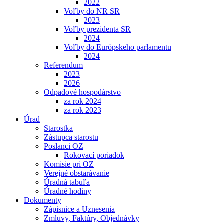
2022
Voľby do NR SR
2023
Voľby prezidenta SR
2024
Voľby do Európskeho parlamentu
2024
Referendum
2023
2026
Odpadové hospodárstvo
za rok 2024
za rok 2023
Úrad
Starostka
Zástupca starostu
Poslanci OZ
Rokovací poriadok
Komisie pri OZ
Verejné obstarávanie
Úradná tabuľa
Úradné hodiny
Dokumenty
Zápisnice a Uznesenia
Zmluvy, Faktúry, Objednávky