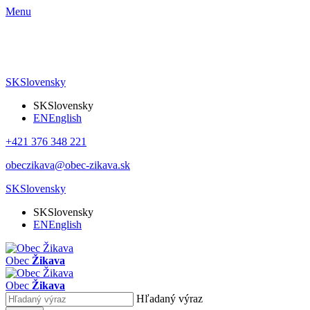
Menu
SK
Slovensky
SK
Slovensky
EN
English
+421 376 348 221
obeczikava@obec-zikava.sk
SK
Slovensky
SK
Slovensky
EN
English
Obec
Žikava
Obec
Žikava
Hľadaný výraz