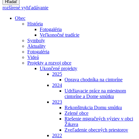
Hľadať
rozšírené vyhľadávanie
Obec
História
Fotogaléria
Veľkonočné tradície
Symboly
Aktuality
Fotogaléria
Videá
Projekty a rozvoj obce
Ukončené projekty
2025
Oprava chodníka na cintoríne
2024
Udržiavacie práce na miestnom
cintoríne a Dome smútku
2023
Rekonštrukcia Domu smútku
Zelené obce
Riešenie migračných výziev v obci
Žikava
Zveľadenie obecných priestorov
2022