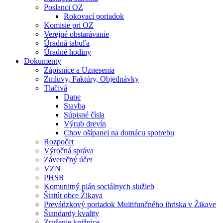
Poslanci OZ
Rokovací poriadok
Komisie pri OZ
Verejné obstarávanie
Úradná tabuľa
Úradné hodiny
Dokumenty
Zápisnice a Uznesenia
Zmluvy, Faktúry, Objednávky
Tlačivá
Dane
Stavba
Súpisné čísla
Výrub drevín
Chov ošípanej na domácu spotrebu
Rozpočet
Výročná správa
Záverečný účet
VZN
PHSR
Komunitný plán sociálnych služieb
Štatút obce Žikava
Prevádzkový poriadok Multifunčného ihriska v Žikave
Štandardy kvality
Zrušenie knižnice