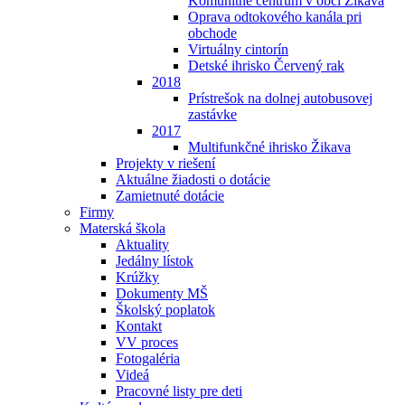
Komunitné centrum v obci Žikava
Oprava odtokového kanála pri
obchode
Virtuálny cintorín
Detské ihrisko Červený rak
2018
Prístrešok na dolnej autobusovej
zastávke
2017
Multifunkčné ihrisko Žikava
Projekty v riešení
Aktuálne žiadosti o dotácie
Zamietnuté dotácie
Firmy
Materská škola
Aktuality
Jedálny lístok
Krúžky
Dokumenty MŠ
Školský poplatok
Kontakt
VV proces
Fotogaléria
Videá
Pracovné listy pre deti