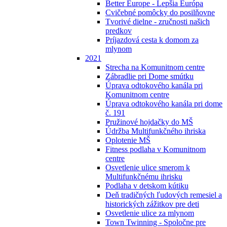
Better Europe - Lepšia Európa
Cvičebné pomôcky do posilňovne
Tvorivé dielne - zručnosti našich
predkov
Príjazdová cesta k domom za
mlynom
2021
Strecha na Komunitnom centre
Zábradlie pri Dome smútku
Úprava odtokového kanála pri
Komunitnom centre
Úprava odtokového kanála pri dome
č. 191
Pružinové hojdačky do MŠ
Údržba Multifunkčného ihriska
Oplotenie MŠ
Fitness podlaha v Komunitnom
centre
Osvetlenie ulice smerom k
Multifunkčnému ihrisku
Podlaha v detskom kútiku
Deň tradičných ľudových remesiel a
historických zážitkov pre deti
Osvetlenie ulice za mlynom
Town Twinning - Spoločne pre