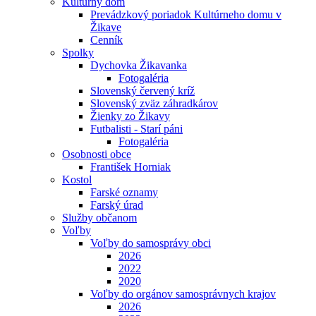
Kultúrny dom
Prevádzkový poriadok Kultúrneho domu v
Žikave
Cenník
Spolky
Dychovka Žikavanka
Fotogaléria
Slovenský červený kríž
Slovenský zväz záhradkárov
Žienky zo Žikavy
Futbalisti - Starí páni
Fotogaléria
Osobnosti obce
František Horniak
Kostol
Farské oznamy
Farský úrad
Služby občanom
Voľby
Voľby do samosprávy obci
2026
2022
2020
Voľby do orgánov samosprávnych krajov
2026