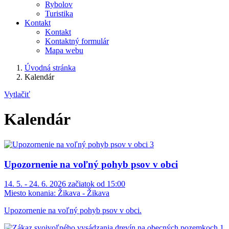
Rybolov
Turistika
Kontakt
Kontakt
Kontaktný formulár
Mapa webu
Úvodná stránka
Kalendár
Vytlačiť
Kalendár
Upozornenie na voľný pohyb psov v obci
14. 5. - 24. 6. 2026 začiatok od 15:00
Miesto konania:
Žikava - Žikava
Upozornenie na voľný pohyb psov v obci.