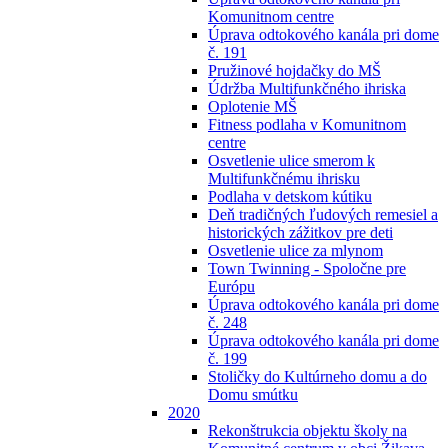
Komunitnom centre
Úprava odtokového kanála pri dome
č. 191
Pružinové hojdačky do MŠ
Údržba Multifunkčného ihriska
Oplotenie MŠ
Fitness podlaha v Komunitnom
centre
Osvetlenie ulice smerom k
Multifunkčnému ihrisku
Podlaha v detskom kútiku
Deň tradičných ľudových remesiel a
historických zážitkov pre deti
Osvetlenie ulice za mlynom
Town Twinning - Spoločne pre
Európu
Úprava odtokového kanála pri dome
č. 248
Úprava odtokového kanála pri dome
č. 199
Stoličky do Kultúrneho domu a do
Domu smútku
2020
Rekonštrukcia objektu školy na