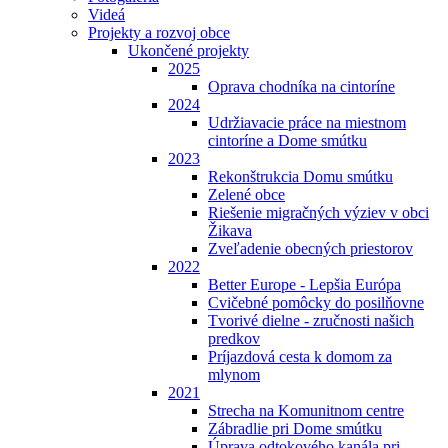
Videá
Projekty a rozvoj obce
Ukončené projekty
2025
Oprava chodníka na cintoríne
2024
Udržiavacie práce na miestnom
cintoríne a Dome smútku
2023
Rekonštrukcia Domu smútku
Zelené obce
Riešenie migračných výziev v obci
Žikava
Zveľadenie obecných priestorov
2022
Better Europe - Lepšia Európa
Cvičebné pomôcky do posilňovne
Tvorivé dielne - zručnosti našich
predkov
Príjazdová cesta k domom za
mlynom
2021
Strecha na Komunitnom centre
Zábradlie pri Dome smútku
Úprava odtokového kanála pri