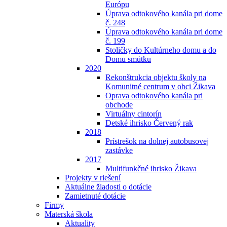
Európu
Úprava odtokového kanála pri dome
č. 248
Úprava odtokového kanála pri dome
č. 199
Stoličky do Kultúrneho domu a do
Domu smútku
2020
Rekonštrukcia objektu školy na
Komunitné centrum v obci Žikava
Oprava odtokového kanála pri
obchode
Virtuálny cintorín
Detské ihrisko Červený rak
2018
Prístrešok na dolnej autobusovej
zastávke
2017
Multifunkčné ihrisko Žikava
Projekty v riešení
Aktuálne žiadosti o dotácie
Zamietnuté dotácie
Firmy
Materská škola
Aktuality