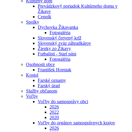
Kultúrny dom
Prevádzkový poriadok Kultúrneho domu v
Žikave
Cenník
Spolky
Dychovka Žikavanka
Fotogaléria
Slovenský červený kríž
Slovenský zväz záhradkárov
Žienky zo Žikavy
Futbalisti - Starí páni
Fotogaléria
Osobnosti obce
František Horniak
Kostol
Farské oznamy
Farský úrad
Služby občanom
Voľby
Voľby do samosprávy obci
2026
2022
2020
Voľby do orgánov samosprávnych krajov
2026