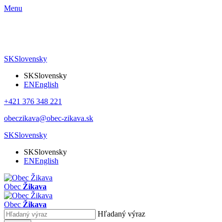
Menu
SK
Slovensky
SK
Slovensky
EN
English
+421 376 348 221
obeczikava@obec-zikava.sk
SK
Slovensky
SK
Slovensky
EN
English
Obec
Žikava
Obec
Žikava
Hľadaný výraz