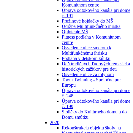
Komunitnom centre
Úprava odtokového kanála pri dome
č. 191
Pružinové hojdačky do MŠ
Údržba Multifunkčného ihriska
Oplotenie MŠ
Fitness podlaha v Komunitnom
centre
Osvetlenie ulice smerom k
Multifunkčnému ihrisku
Podlaha v detskom kútiku
Deň tradičných ľudových remesiel a
historických zážitkov pre deti
Osvetlenie ulice za mlynom
Town Twinning - Spoločne pre
Európu
Úprava odtokového kanála pri dome
č. 248
Úprava odtokového kanála pri dome
č. 199
Stoličky do Kultúrneho domu a do
Domu smútku
2020
Rekonštrukcia objektu školy na