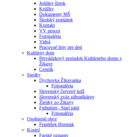
Jedálny lístok
Krúžky
Dokumenty MŠ
Školský poplatok
Kontakt
VV proces
Fotogaléria
Videá
Pracovné listy pre deti
Kultúrny dom
Prevádzkový poriadok Kultúrneho domu v
Žikave
Cenník
Spolky
Dychovka Žikavanka
Fotogaléria
Slovenský červený kríž
Slovenský zväz záhradkárov
Žienky zo Žikavy
Futbalisti - Starí páni
Fotogaléria
Osobnosti obce
František Horniak
Kostol
Farské oznamy