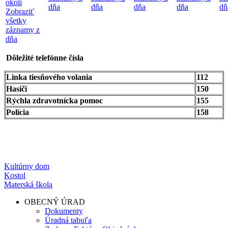
okolí
dňa
dňa
dňa
dňa
dň
Zobraziť
všetky
záznamy z
dňa
Dôležité telefónne čísla
Linka tiesňového volania
112
Hasiči
150
Rýchla zdravotnícka pomoc
155
Polícia
158
Kultúrny dom
Kostol
Materská škola
OBECNÝ ÚRAD
Dokumenty
Úradná tabuľa