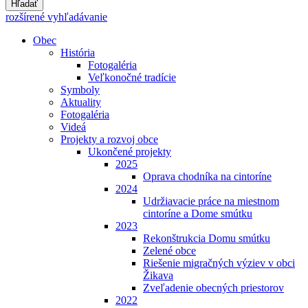
Hľadať
rozšírené vyhľadávanie
Obec
História
Fotogaléria
Veľkonočné tradície
Symboly
Aktuality
Fotogaléria
Videá
Projekty a rozvoj obce
Ukončené projekty
2025
Oprava chodníka na cintoríne
2024
Udržiavacie práce na miestnom
cintoríne a Dome smútku
2023
Rekonštrukcia Domu smútku
Zelené obce
Riešenie migračných výziev v obci
Žikava
Zveľadenie obecných priestorov
2022