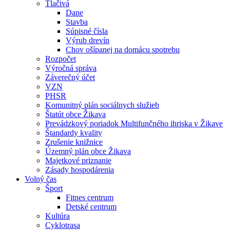
Tlačivá
Dane
Stavba
Súpisné čísla
Výrub drevín
Chov ošípanej na domácu spotrebu
Rozpočet
Výročná správa
Záverečný účet
VZN
PHSR
Komunitný plán sociálnych služieb
Štatút obce Žikava
Prevádzkový poriadok Multifunčného ihriska v Žikave
Štandardy kvality
Zrušenie knižnice
Územný plán obce Žikava
Majetkové priznanie
Zásady hospodárenia
Volný čas
Šport
Fitnes centrum
Detské centrum
Kultúra
Cyklotrasa