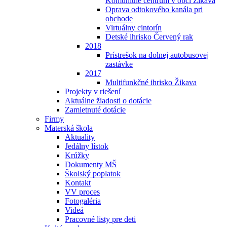
Komunitné centrum v obci Žikava
Oprava odtokového kanála pri
obchode
Virtuálny cintorín
Detské ihrisko Červený rak
2018
Prístrešok na dolnej autobusovej
zastávke
2017
Multifunkčné ihrisko Žikava
Projekty v riešení
Aktuálne žiadosti o dotácie
Zamietnuté dotácie
Firmy
Materská škola
Aktuality
Jedálny lístok
Krúžky
Dokumenty MŠ
Školský poplatok
Kontakt
VV proces
Fotogaléria
Videá
Pracovné listy pre deti