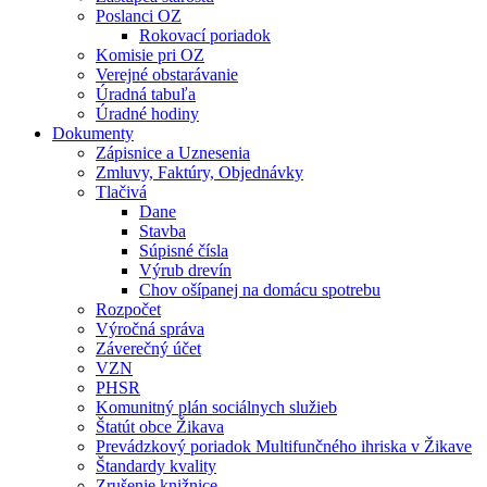
Poslanci OZ
Rokovací poriadok
Komisie pri OZ
Verejné obstarávanie
Úradná tabuľa
Úradné hodiny
Dokumenty
Zápisnice a Uznesenia
Zmluvy, Faktúry, Objednávky
Tlačivá
Dane
Stavba
Súpisné čísla
Výrub drevín
Chov ošípanej na domácu spotrebu
Rozpočet
Výročná správa
Záverečný účet
VZN
PHSR
Komunitný plán sociálnych služieb
Štatút obce Žikava
Prevádzkový poriadok Multifunčného ihriska v Žikave
Štandardy kvality
Zrušenie knižnice