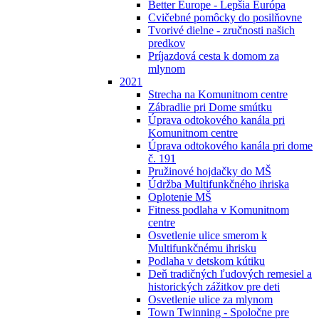
Better Europe - Lepšia Európa
Cvičebné pomôcky do posilňovne
Tvorivé dielne - zručnosti našich
predkov
Príjazdová cesta k domom za
mlynom
2021
Strecha na Komunitnom centre
Zábradlie pri Dome smútku
Úprava odtokového kanála pri
Komunitnom centre
Úprava odtokového kanála pri dome
č. 191
Pružinové hojdačky do MŠ
Údržba Multifunkčného ihriska
Oplotenie MŠ
Fitness podlaha v Komunitnom
centre
Osvetlenie ulice smerom k
Multifunkčnému ihrisku
Podlaha v detskom kútiku
Deň tradičných ľudových remesiel a
historických zážitkov pre deti
Osvetlenie ulice za mlynom
Town Twinning - Spoločne pre