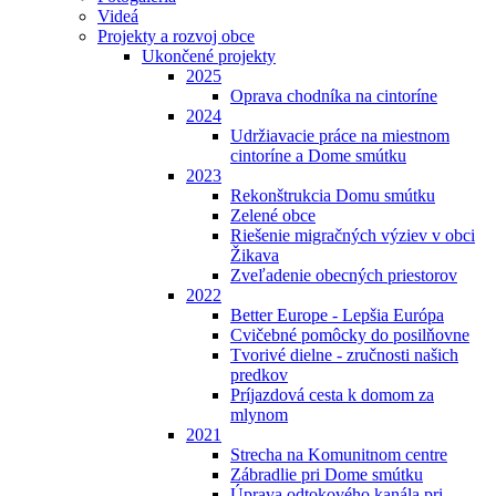
Videá
Projekty a rozvoj obce
Ukončené projekty
2025
Oprava chodníka na cintoríne
2024
Udržiavacie práce na miestnom
cintoríne a Dome smútku
2023
Rekonštrukcia Domu smútku
Zelené obce
Riešenie migračných výziev v obci
Žikava
Zveľadenie obecných priestorov
2022
Better Europe - Lepšia Európa
Cvičebné pomôcky do posilňovne
Tvorivé dielne - zručnosti našich
predkov
Príjazdová cesta k domom za
mlynom
2021
Strecha na Komunitnom centre
Zábradlie pri Dome smútku
Úprava odtokového kanála pri