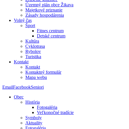
Územný plán obce Žikava
Majetkové priznanie
Zásady hospodárenia
Volný čas
Šport
Fitnes centrum
Detské centrum
Kultúra
Cyklotrasa
Rybolov
Turistika
Kontakt
Kontakt
Kontaktný formulár
Mapa webu
Email
Facebook
Seniori
Obec
História
Fotogaléria
Veľkonočné tradície
Symboly
Aktuality
Fotogaléria