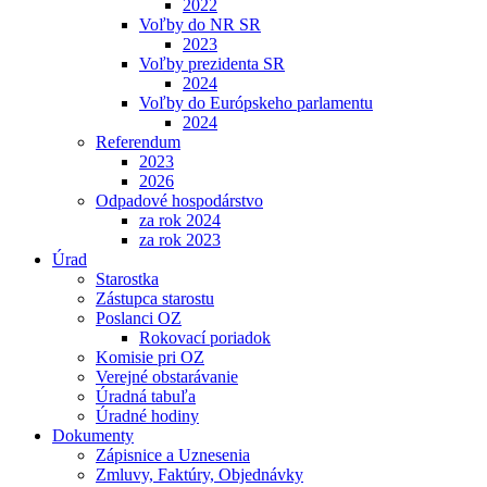
2022
Voľby do NR SR
2023
Voľby prezidenta SR
2024
Voľby do Európskeho parlamentu
2024
Referendum
2023
2026
Odpadové hospodárstvo
za rok 2024
za rok 2023
Úrad
Starostka
Zástupca starostu
Poslanci OZ
Rokovací poriadok
Komisie pri OZ
Verejné obstarávanie
Úradná tabuľa
Úradné hodiny
Dokumenty
Zápisnice a Uznesenia
Zmluvy, Faktúry, Objednávky