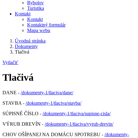
Rybolov
Turistika
Kontakt
Kontakt
Kontaktný formulár
Mapa webu
Úvodná stránka
Dokumenty
Tlačivá
Vytlačiť
Tlačivá
DANE -
/dokumenty-1/tlaciva/dane/
STAVBA -
/dokumenty-1/tlaciva/stavba/
SÚPISNÉ ČÍSLO -
/dokumenty-1/tlaciva/supisne-cisla/
VÝRUB DREVÍN -
/dokumenty-1/tlaciva/vyrub-drevin/
CHOV OŠÍPANEJ NA DOMÁCU SPOTREBU -
/dokumenty-