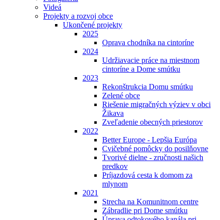
Videá
Projekty a rozvoj obce
Ukončené projekty
2025
Oprava chodníka na cintoríne
2024
Udržiavacie práce na miestnom
cintoríne a Dome smútku
2023
Rekonštrukcia Domu smútku
Zelené obce
Riešenie migračných výziev v obci
Žikava
Zveľadenie obecných priestorov
2022
Better Europe - Lepšia Európa
Cvičebné pomôcky do posilňovne
Tvorivé dielne - zručnosti našich
predkov
Príjazdová cesta k domom za
mlynom
2021
Strecha na Komunitnom centre
Zábradlie pri Dome smútku
Úprava odtokového kanála pri