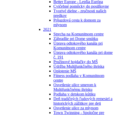
Better Europe - Lepšia Európa
Cvičebné pomôcky do posilňovne
Tvorivé dielne - zručnosti našich
predkov
Príjazdová cesta k domom za
mlynom
2021
Strecha na Komunitnom centre
Zábradlie pri Dome smútku
Úprava odtokového kanála pri
Komunitnom centre
Úprava odtokového kanála pri dome
č. 191
Pružinové hojdačky do MŠ
Údržba Multifunkčného ihriska
Oplotenie MŠ
Fitness podlaha v Komunitnom
centre
Osvetlenie ulice smerom k
Multifunkčnému ihrisku
Podlaha v detskom kútiku
Deň tradičných ľudových remesiel a
historických zážitkov pre deti
Osvetlenie ulice za mlynom
Town Twinning - Spoločne pre