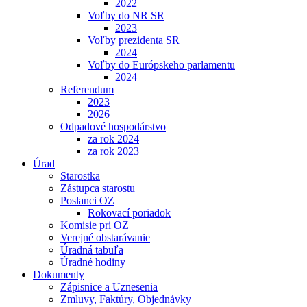
2022
Voľby do NR SR
2023
Voľby prezidenta SR
2024
Voľby do Európskeho parlamentu
2024
Referendum
2023
2026
Odpadové hospodárstvo
za rok 2024
za rok 2023
Úrad
Starostka
Zástupca starostu
Poslanci OZ
Rokovací poriadok
Komisie pri OZ
Verejné obstarávanie
Úradná tabuľa
Úradné hodiny
Dokumenty
Zápisnice a Uznesenia
Zmluvy, Faktúry, Objednávky