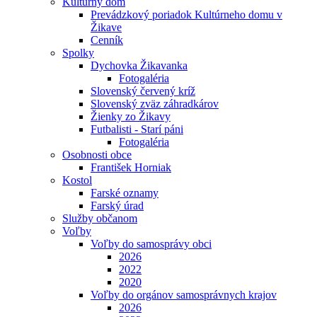
Kultúrny dom
Prevádzkový poriadok Kultúrneho domu v
Žikave
Cenník
Spolky
Dychovka Žikavanka
Fotogaléria
Slovenský červený kríž
Slovenský zväz záhradkárov
Žienky zo Žikavy
Futbalisti - Starí páni
Fotogaléria
Osobnosti obce
František Horniak
Kostol
Farské oznamy
Farský úrad
Služby občanom
Voľby
Voľby do samosprávy obci
2026
2022
2020
Voľby do orgánov samosprávnych krajov
2026