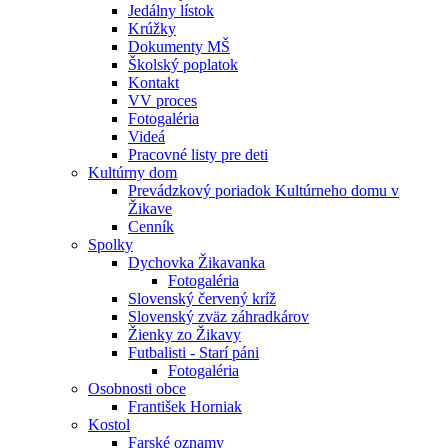
Jedálny lístok
Krúžky
Dokumenty MŠ
Školský poplatok
Kontakt
VV proces
Fotogaléria
Videá
Pracovné listy pre deti
Kultúrny dom
Prevádzkový poriadok Kultúrneho domu v
Žikave
Cenník
Spolky
Dychovka Žikavanka
Fotogaléria
Slovenský červený kríž
Slovenský zväz záhradkárov
Žienky zo Žikavy
Futbalisti - Starí páni
Fotogaléria
Osobnosti obce
František Horniak
Kostol
Farské oznamy