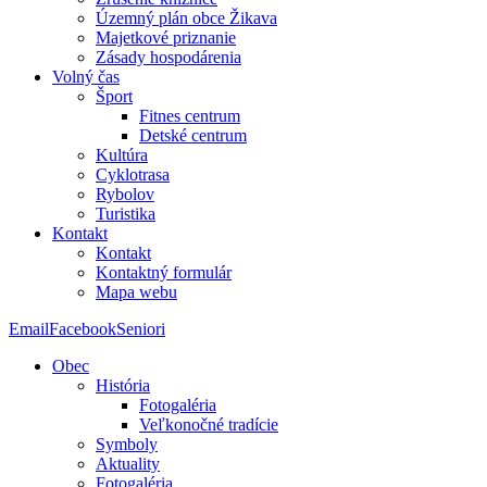
Územný plán obce Žikava
Majetkové priznanie
Zásady hospodárenia
Volný čas
Šport
Fitnes centrum
Detské centrum
Kultúra
Cyklotrasa
Rybolov
Turistika
Kontakt
Kontakt
Kontaktný formulár
Mapa webu
Email
Facebook
Seniori
Obec
História
Fotogaléria
Veľkonočné tradície
Symboly
Aktuality
Fotogaléria