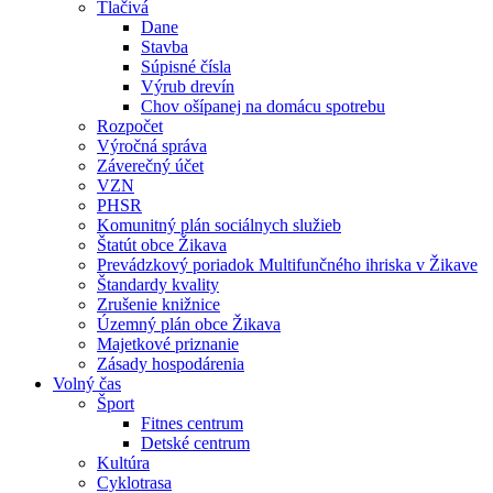
Tlačivá
Dane
Stavba
Súpisné čísla
Výrub drevín
Chov ošípanej na domácu spotrebu
Rozpočet
Výročná správa
Záverečný účet
VZN
PHSR
Komunitný plán sociálnych služieb
Štatút obce Žikava
Prevádzkový poriadok Multifunčného ihriska v Žikave
Štandardy kvality
Zrušenie knižnice
Územný plán obce Žikava
Majetkové priznanie
Zásady hospodárenia
Volný čas
Šport
Fitnes centrum
Detské centrum
Kultúra
Cyklotrasa