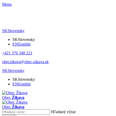
Menu
SK
Slovensky
SK
Slovensky
EN
English
+421 376 348 221
obeczikava@obec-zikava.sk
SK
Slovensky
SK
Slovensky
EN
English
Obec
Žikava
Obec
Žikava
Hľadaný výraz