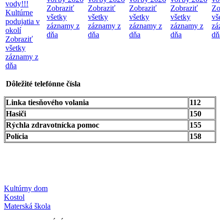
vody!!!
Zobraziť
Zobraziť
Zobraziť
Zobraziť
Zo
Kultúrne
všetky
všetky
všetky
všetky
vš
podujatia v
záznamy z
záznamy z
záznamy z
záznamy z
zá
okolí
dňa
dňa
dňa
dňa
dň
Zobraziť
všetky
záznamy z
dňa
Dôležité telefónne čísla
Linka tiesňového volania
112
Hasiči
150
Rýchla zdravotnícka pomoc
155
Polícia
158
Kultúrny dom
Kostol
Materská škola