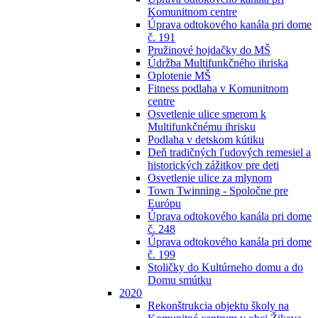
Komunitnom centre
Úprava odtokového kanála pri dome
č. 191
Pružinové hojdačky do MŠ
Údržba Multifunkčného ihriska
Oplotenie MŠ
Fitness podlaha v Komunitnom
centre
Osvetlenie ulice smerom k
Multifunkčnému ihrisku
Podlaha v detskom kútiku
Deň tradičných ľudových remesiel a
historických zážitkov pre deti
Osvetlenie ulice za mlynom
Town Twinning - Spoločne pre
Európu
Úprava odtokového kanála pri dome
č. 248
Úprava odtokového kanála pri dome
č. 199
Stoličky do Kultúrneho domu a do
Domu smútku
2020
Rekonštrukcia objektu školy na