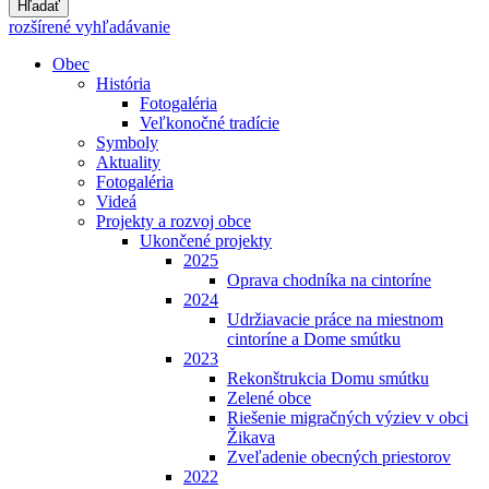
Hľadať
rozšírené vyhľadávanie
Obec
História
Fotogaléria
Veľkonočné tradície
Symboly
Aktuality
Fotogaléria
Videá
Projekty a rozvoj obce
Ukončené projekty
2025
Oprava chodníka na cintoríne
2024
Udržiavacie práce na miestnom
cintoríne a Dome smútku
2023
Rekonštrukcia Domu smútku
Zelené obce
Riešenie migračných výziev v obci
Žikava
Zveľadenie obecných priestorov
2022