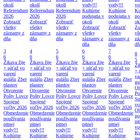
okolí
okolí
okolí
vody!!!
vody!!!
vo
Referendum
Referendum
Referendum
Kultúrne
Kultúrne
Ku
2026
2026
2026
podujatia v
podujatia v
po
Zobraziť
Zobraziť
Zobraziť
okolí
okolí
ok
všetky
všetky
všetky
Zobraziť
Zobraziť
Zo
záznamy z
záznamy z
záznamy z
všetky
všetky
vš
dňa
dňa
dňa
záznamy z
záznamy z
zá
dňa
dňa
dň
3
4
5
6
7
8
6
6
6
6
6
5
Žikava žije
Žikava žije
Žikava žije
Žikava žije
Žikava žije
Ži
+ súťaž vo
+ súťaž vo
+ súťaž vo
+ súťaž vo
+ súťaž vo
+ 
varení
varení
varení
varení
varení
va
gulášu
Zber
gulášu
Zber
gulášu
Zber
gulášu
Zber
gulášu
Zber
gu
plastov
plastov
plastov
plastov
plastov
Ot
Otvorenie
Otvorenie
Otvorenie
Otvorenie
Otvorenie
Po
Pošty Lovce
Pošty Lovce
Pošty Lovce
Pošty Lovce
Pošty Lovce
Sp
Spojené
Spojené
Spojené
Spojené
Spojené
vo
voľby 2026
voľby 2026
voľby 2026
voľby 2026
voľby 2026
Ob
Obmedzenie
Obmedzenie
Obmedzenie
Obmedzenie
Obmedzenie
po
používania
používania
používania
používania
používania
pi
pitnej
pitnej
pitnej
pitnej
pitnej
vo
vody!!!
vody!!!
vody!!!
vody!!!
vody!!!
Ku
Kultúrne
Kultúrne
Kultúrne
Kultúrne
Kultúrne
po