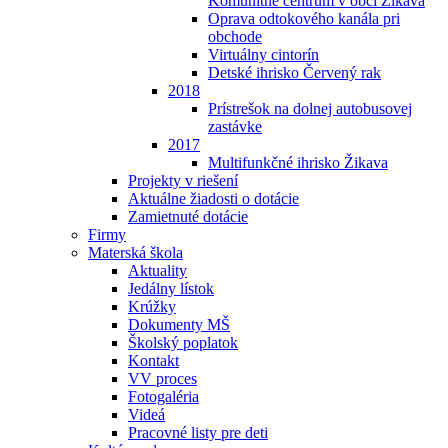
Komunitné centrum v obci Žikava
Oprava odtokového kanála pri
obchode
Virtuálny cintorín
Detské ihrisko Červený rak
2018
Prístrešok na dolnej autobusovej
zastávke
2017
Multifunkčné ihrisko Žikava
Projekty v riešení
Aktuálne žiadosti o dotácie
Zamietnuté dotácie
Firmy
Materská škola
Aktuality
Jedálny lístok
Krúžky
Dokumenty MŠ
Školský poplatok
Kontakt
VV proces
Fotogaléria
Videá
Pracovné listy pre deti