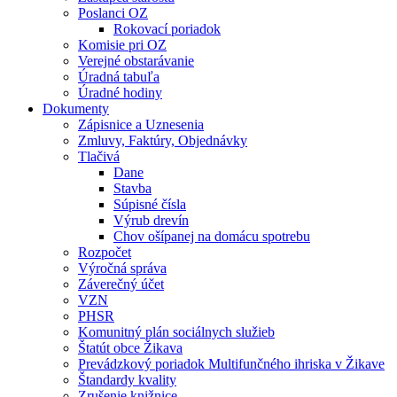
Poslanci OZ
Rokovací poriadok
Komisie pri OZ
Verejné obstarávanie
Úradná tabuľa
Úradné hodiny
Dokumenty
Zápisnice a Uznesenia
Zmluvy, Faktúry, Objednávky
Tlačivá
Dane
Stavba
Súpisné čísla
Výrub drevín
Chov ošípanej na domácu spotrebu
Rozpočet
Výročná správa
Záverečný účet
VZN
PHSR
Komunitný plán sociálnych služieb
Štatút obce Žikava
Prevádzkový poriadok Multifunčného ihriska v Žikave
Štandardy kvality
Zrušenie knižnice