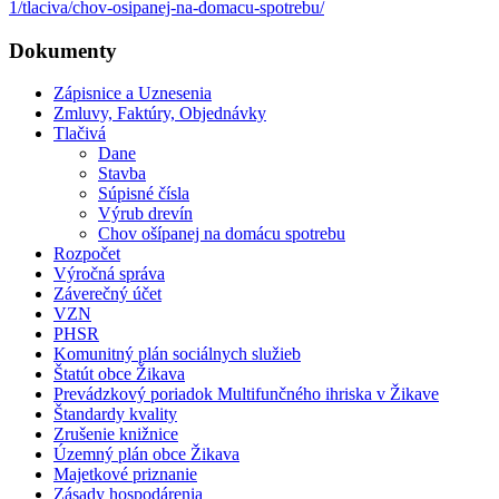
1/tlaciva/chov-osipanej-na-domacu-spotrebu/
Dokumenty
Zápisnice a Uznesenia
Zmluvy, Faktúry, Objednávky
Tlačivá
Dane
Stavba
Súpisné čísla
Výrub drevín
Chov ošípanej na domácu spotrebu
Rozpočet
Výročná správa
Záverečný účet
VZN
PHSR
Komunitný plán sociálnych služieb
Štatút obce Žikava
Prevádzkový poriadok Multifunčného ihriska v Žikave
Štandardy kvality
Zrušenie knižnice
Územný plán obce Žikava
Majetkové priznanie
Zásady hospodárenia