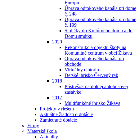
Európu
Úprava odtokového kanála pri dome
č. 248
Úprava odtokového kanála pri dome
č. 199
Stoličky do Kultúrneho domu a do
Domu smútku
2020
Rekonštrukcia objektu školy na
Komunitné centrum v obci Žikava
Oprava odtokového kanála pri
obchode
Virtuálny cintorín
Detské ihrisko Červený rak
2018
Prístrešok na dolnej autobusovej
zastávke
2017
Multifunkčné ihrisko Žikava
Projekty v riešení
Aktuálne žiadosti o dotácie
Zamietnuté dotácie
Firmy
Materská škola
Aktuality