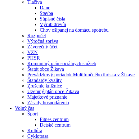
Tlačivá
Dane
Stavba
Súpisné čísla
Výrub drevín
Chov ošípanej na domácu spotrebu
Rozpočet
Výročná správa
Záverečný účet
VZN
PHSR
Komunitný plán sociálnych služieb
Štatút obce Žikava
Prevádzkový poriadok Multifunčného ihriska v Žikave
Štandardy kvality
Zrušenie knižnice
Územný plán obce Žikava
Majetkové priznanie
Zásady hospodárenia
Volný čas
Šport
Fitnes centrum
Detské centrum
Kultúra
Cyklotrasa