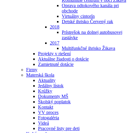
Komunitné centrum v obci Žikava
Oprava odtokového kanála pri
obchode
Virtuálny cintorín
Detské ihrisko Červený rak
2018
Prístrešok na dolnej autobusovej
zastávke
2017
Multifunkčné ihrisko Žikava
Projekty v riešení
Aktuálne žiadosti o dotácie
Zamietnuté dotácie
Firmy
Materská škola
Aktuality
Jedálny lístok
Krúžky
Dokumenty MŠ
Školský poplatok
Kontakt
VV proces
Fotogaléria
Videá
Pracovné listy pre deti