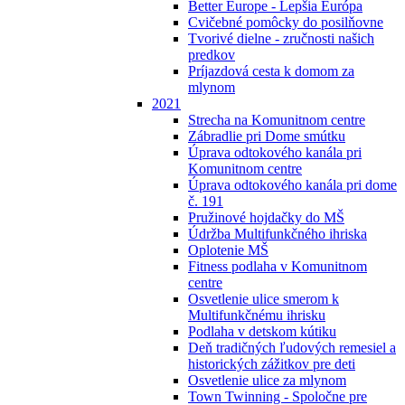
Better Europe - Lepšia Európa
Cvičebné pomôcky do posilňovne
Tvorivé dielne - zručnosti našich
predkov
Príjazdová cesta k domom za
mlynom
2021
Strecha na Komunitnom centre
Zábradlie pri Dome smútku
Úprava odtokového kanála pri
Komunitnom centre
Úprava odtokového kanála pri dome
č. 191
Pružinové hojdačky do MŠ
Údržba Multifunkčného ihriska
Oplotenie MŠ
Fitness podlaha v Komunitnom
centre
Osvetlenie ulice smerom k
Multifunkčnému ihrisku
Podlaha v detskom kútiku
Deň tradičných ľudových remesiel a
historických zážitkov pre deti
Osvetlenie ulice za mlynom
Town Twinning - Spoločne pre