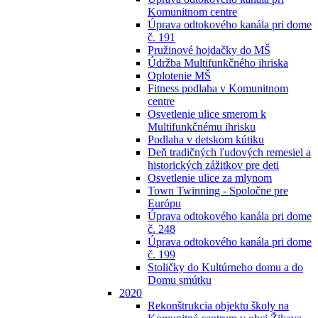
Komunitnom centre
Úprava odtokového kanála pri dome
č. 191
Pružinové hojdačky do MŠ
Údržba Multifunkčného ihriska
Oplotenie MŠ
Fitness podlaha v Komunitnom
centre
Osvetlenie ulice smerom k
Multifunkčnému ihrisku
Podlaha v detskom kútiku
Deň tradičných ľudových remesiel a
historických zážitkov pre deti
Osvetlenie ulice za mlynom
Town Twinning - Spoločne pre
Európu
Úprava odtokového kanála pri dome
č. 248
Úprava odtokového kanála pri dome
č. 199
Stoličky do Kultúrneho domu a do
Domu smútku
2020
Rekonštrukcia objektu školy na