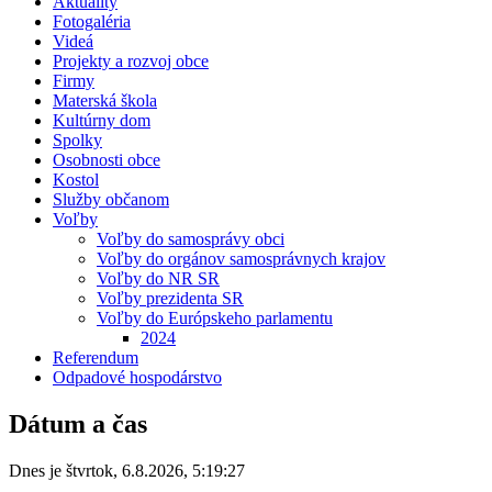
Aktuality
Fotogaléria
Videá
Projekty a rozvoj obce
Firmy
Materská škola
Kultúrny dom
Spolky
Osobnosti obce
Kostol
Služby občanom
Voľby
Voľby do samosprávy obci
Voľby do orgánov samosprávnych krajov
Voľby do NR SR
Voľby prezidenta SR
Voľby do Európskeho parlamentu
2024
Referendum
Odpadové hospodárstvo
Dátum a čas
Dnes je
štvrtok
,
6.8.2026
,
5:19:27