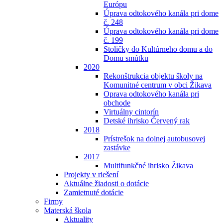
Európu
Úprava odtokového kanála pri dome
č. 248
Úprava odtokového kanála pri dome
č. 199
Stoličky do Kultúrneho domu a do
Domu smútku
2020
Rekonštrukcia objektu školy na
Komunitné centrum v obci Žikava
Oprava odtokového kanála pri
obchode
Virtuálny cintorín
Detské ihrisko Červený rak
2018
Prístrešok na dolnej autobusovej
zastávke
2017
Multifunkčné ihrisko Žikava
Projekty v riešení
Aktuálne žiadosti o dotácie
Zamietnuté dotácie
Firmy
Materská škola
Aktuality