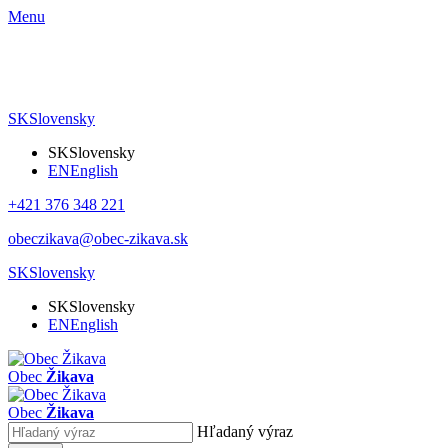
Menu
SK
Slovensky
SK
Slovensky
EN
English
+421 376 348 221
obeczikava@obec-zikava.sk
SK
Slovensky
SK
Slovensky
EN
English
Obec
Žikava
Obec
Žikava
Hľadaný výraz