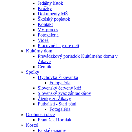
Jedálny lístok
Krúžky
Dokumenty MŠ
Školský poplatok
Kontakt
VV proces
Fotogaléria
Videá
Pracovné listy pre deti
Kultúrny dom
Prevádzkový poriadok Kultúrneho domu v
Žikave
Cenník
Spolky
Dychovka Žikavanka
Fotogaléria
Slovenský červený kríž
Slovenský zväz záhradkárov
Žienky zo Žikavy
Futbalisti - Starí páni
Fotogaléria
Osobnosti obce
František Horniak
Kostol
Farské oznamy