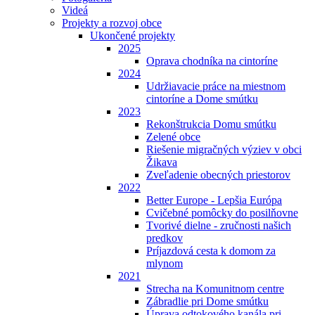
Videá
Projekty a rozvoj obce
Ukončené projekty
2025
Oprava chodníka na cintoríne
2024
Udržiavacie práce na miestnom
cintoríne a Dome smútku
2023
Rekonštrukcia Domu smútku
Zelené obce
Riešenie migračných výziev v obci
Žikava
Zveľadenie obecných priestorov
2022
Better Europe - Lepšia Európa
Cvičebné pomôcky do posilňovne
Tvorivé dielne - zručnosti našich
predkov
Príjazdová cesta k domom za
mlynom
2021
Strecha na Komunitnom centre
Zábradlie pri Dome smútku
Úprava odtokového kanála pri