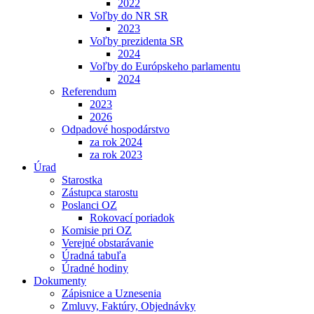
2022
Voľby do NR SR
2023
Voľby prezidenta SR
2024
Voľby do Európskeho parlamentu
2024
Referendum
2023
2026
Odpadové hospodárstvo
za rok 2024
za rok 2023
Úrad
Starostka
Zástupca starostu
Poslanci OZ
Rokovací poriadok
Komisie pri OZ
Verejné obstarávanie
Úradná tabuľa
Úradné hodiny
Dokumenty
Zápisnice a Uznesenia
Zmluvy, Faktúry, Objednávky