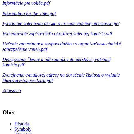
Informácie pre voliča.pd
f
Information for the voter.pdf
Vytvorenie volebného okrsku a určenie volebnej miestnosti.pd
f
Vymenovanie zapisovateľa okrskovej volebnej komisie.pdf
Určenie zamestnanca zodpovedného za organizačno-technické
zabezpečenie volieb.pdf
Delegovanie členov a náhradníkov do okrskovej volebnej
komisie.pdf
Zverejnenie e-mailovej adresy na doručenie žiadosti o vydanie
hlasovacieho preukazu.pdf
Zápisnica
Obec
História
Symboly