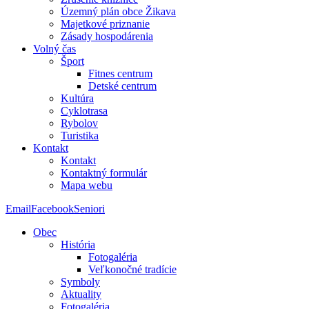
Územný plán obce Žikava
Majetkové priznanie
Zásady hospodárenia
Volný čas
Šport
Fitnes centrum
Detské centrum
Kultúra
Cyklotrasa
Rybolov
Turistika
Kontakt
Kontakt
Kontaktný formulár
Mapa webu
Email
Facebook
Seniori
Obec
História
Fotogaléria
Veľkonočné tradície
Symboly
Aktuality
Fotogaléria