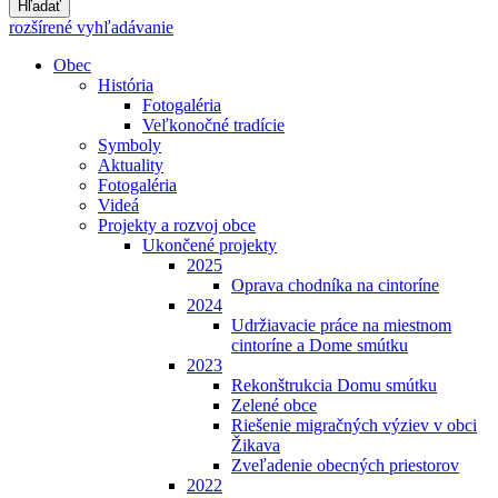
Hľadať
rozšírené vyhľadávanie
Obec
História
Fotogaléria
Veľkonočné tradície
Symboly
Aktuality
Fotogaléria
Videá
Projekty a rozvoj obce
Ukončené projekty
2025
Oprava chodníka na cintoríne
2024
Udržiavacie práce na miestnom
cintoríne a Dome smútku
2023
Rekonštrukcia Domu smútku
Zelené obce
Riešenie migračných výziev v obci
Žikava
Zveľadenie obecných priestorov
2022