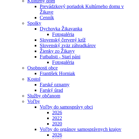
Kultúrny dom
Prevádzkový poriadok Kultúrneho domu v
Žikave
Cenník
Spolky
Dychovka Žikavanka
Fotogaléria
Slovenský červený kríž
Slovenský zväz záhradkárov
Žienky zo Žikavy
Futbalisti - Starí páni
Fotogaléria
Osobnosti obce
František Horniak
Kostol
Farské oznamy
Farský úrad
Služby občanom
Voľby
Voľby do samosprávy obci
2026
2022
2020
Voľby do orgánov samosprávnych krajov
2026