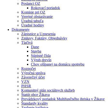
Poslanci OZ
Rokovací poriadok
Komisie pri OZ
Verejné obstarávanie
Úradná tabuľa
Úradné hodiny
Dokumenty
Zápisnice a Uznesenia
Zmluvy, Faktúry, Objednávky
Tlačivá
Dane
Stavba
Súpisné čísla
Výrub drevín
Chov ošípanej na domácu spotrebu
Rozpočet
Výročná správa
Záverečný účet
VZN
PHSR
Komunitný plán sociálnych služieb
Štatút obce Žikava
Prevádzkový poriadok Multifunčného ihriska v Žikave
Štandardy kvality
Zrušenie knižnice