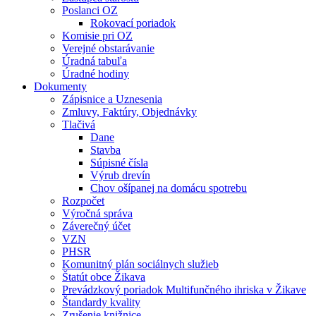
Poslanci OZ
Rokovací poriadok
Komisie pri OZ
Verejné obstarávanie
Úradná tabuľa
Úradné hodiny
Dokumenty
Zápisnice a Uznesenia
Zmluvy, Faktúry, Objednávky
Tlačivá
Dane
Stavba
Súpisné čísla
Výrub drevín
Chov ošípanej na domácu spotrebu
Rozpočet
Výročná správa
Záverečný účet
VZN
PHSR
Komunitný plán sociálnych služieb
Štatút obce Žikava
Prevádzkový poriadok Multifunčného ihriska v Žikave
Štandardy kvality
Zrušenie knižnice