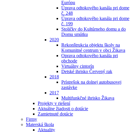
Európu
Úprava odtokového kanála pri dome
č. 248
Úprava odtokového kanála pri dome
č. 199
Stoličky do Kultúrneho domu a do
Domu smútku
2020
Rekonštrukcia objektu školy na
Komunitné centrum v obci Žikava
Oprava odtokového kanála pri
obchode
Virtuálny cintorín
Detské ihrisko Červený rak
2018
Prístrešok na dolnej autobusovej
zastávke
2017
Multifunkčné ihrisko Žikava
Projekty v riešení
Aktuálne žiadosti o dotácie
Zamietnuté dotácie
Firmy
Materská škola
Aktuality