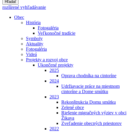
Hľadať
rozšírené vyhľadávanie
Obec
História
Fotogaléria
Veľkonočné tradície
Symboly
Aktuality
Fotogaléria
Videá
Projekty a rozvoj obce
Ukončené projekty
2025
Oprava chodníka na cintoríne
2024
Udržiavacie práce na miestnom
cintoríne a Dome smútku
2023
Rekonštrukcia Domu smútku
Zelené obce
Riešenie migračných výziev v obci
Žikava
Zveľadenie obecných priestorov
2022