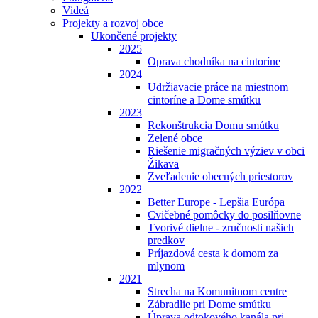
Videá
Projekty a rozvoj obce
Ukončené projekty
2025
Oprava chodníka na cintoríne
2024
Udržiavacie práce na miestnom
cintoríne a Dome smútku
2023
Rekonštrukcia Domu smútku
Zelené obce
Riešenie migračných výziev v obci
Žikava
Zveľadenie obecných priestorov
2022
Better Europe - Lepšia Európa
Cvičebné pomôcky do posilňovne
Tvorivé dielne - zručnosti našich
predkov
Príjazdová cesta k domom za
mlynom
2021
Strecha na Komunitnom centre
Zábradlie pri Dome smútku
Úprava odtokového kanála pri