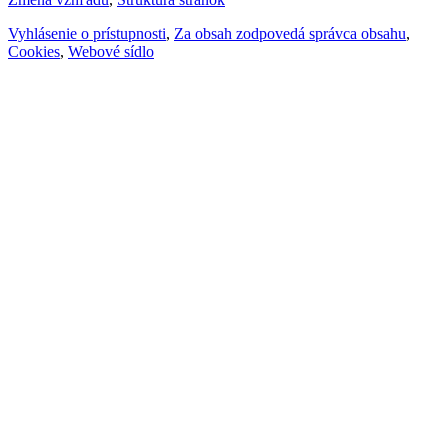
Vyhlásenie o prístupnosti
,
Za obsah zodpovedá správca obsahu
,
Cookies
,
Webové sídlo