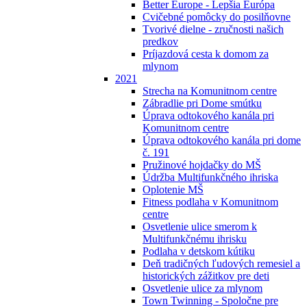
Better Europe - Lepšia Európa
Cvičebné pomôcky do posilňovne
Tvorivé dielne - zručnosti našich
predkov
Príjazdová cesta k domom za
mlynom
2021
Strecha na Komunitnom centre
Zábradlie pri Dome smútku
Úprava odtokového kanála pri
Komunitnom centre
Úprava odtokového kanála pri dome
č. 191
Pružinové hojdačky do MŠ
Údržba Multifunkčného ihriska
Oplotenie MŠ
Fitness podlaha v Komunitnom
centre
Osvetlenie ulice smerom k
Multifunkčnému ihrisku
Podlaha v detskom kútiku
Deň tradičných ľudových remesiel a
historických zážitkov pre deti
Osvetlenie ulice za mlynom
Town Twinning - Spoločne pre