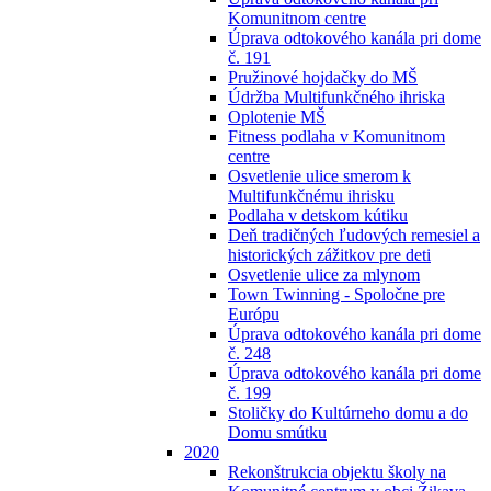
Komunitnom centre
Úprava odtokového kanála pri dome
č. 191
Pružinové hojdačky do MŠ
Údržba Multifunkčného ihriska
Oplotenie MŠ
Fitness podlaha v Komunitnom
centre
Osvetlenie ulice smerom k
Multifunkčnému ihrisku
Podlaha v detskom kútiku
Deň tradičných ľudových remesiel a
historických zážitkov pre deti
Osvetlenie ulice za mlynom
Town Twinning - Spoločne pre
Európu
Úprava odtokového kanála pri dome
č. 248
Úprava odtokového kanála pri dome
č. 199
Stoličky do Kultúrneho domu a do
Domu smútku
2020
Rekonštrukcia objektu školy na