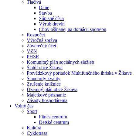
Tlačivá
Dane
Stavba
Súpisné čísla
Výrub drevín
Chov ošípanej na domácu spotrebu
Rozpočet
Výročná správa
Záverečný účet
VZN
PHSR
Komunitný plán sociálnych služieb
Štatút obce Žikava
Prevádzkový poriadok Multifunčného ihriska v Žikave
Štandardy kvality
Zrušenie knižnice
Územný plán obce Žikava
Majetkové priznanie
Zásady hospodárenia
Volný čas
Šport
Fitnes centrum
Detské centrum
Kultúra
Cyklotrasa