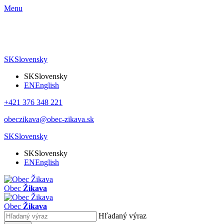
Menu
SK
Slovensky
SK
Slovensky
EN
English
+421 376 348 221
obeczikava@obec-zikava.sk
SK
Slovensky
SK
Slovensky
EN
English
Obec
Žikava
Obec
Žikava
Hľadaný výraz