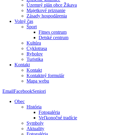
Územný plán obce Žikava
Majetkové priznanie
Zásady hospodárenia
Volný čas
Šport
Fitnes centrum
Detské centrum
Kultúra
Cyklotrasa
Rybolov
Turistika
Kontakt
Kontakt
Kontaktný formulár
Mapa webu
Email
Facebook
Seniori
Obec
História
Fotogaléria
Veľkonočné tradície
Symboly
Aktuality
Fotogaléria