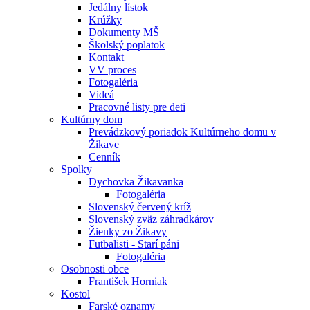
Jedálny lístok
Krúžky
Dokumenty MŠ
Školský poplatok
Kontakt
VV proces
Fotogaléria
Videá
Pracovné listy pre deti
Kultúrny dom
Prevádzkový poriadok Kultúrneho domu v
Žikave
Cenník
Spolky
Dychovka Žikavanka
Fotogaléria
Slovenský červený kríž
Slovenský zväz záhradkárov
Žienky zo Žikavy
Futbalisti - Starí páni
Fotogaléria
Osobnosti obce
František Horniak
Kostol
Farské oznamy