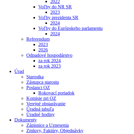
2022
Voľby do NR SR
2023
Voľby prezidenta SR
2024
Voľby do Európskeho parlamentu
2024
Referendum
2023
2026
Odpadové hospodárstvo
za rok 2024
za rok 2023
Úrad
Starostka
Zástupca starostu
Poslanci OZ
Rokovací poriadok
Komisie pri OZ
Verejné obstarávanie
Úradná tabuľa
Úradné hodiny
Dokumenty
Zápisnice a Uznesenia
Zmluvy, Faktúry, Objednávky