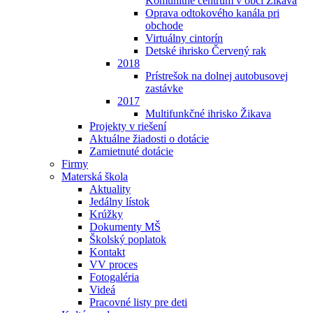
Komunitné centrum v obci Žikava
Oprava odtokového kanála pri
obchode
Virtuálny cintorín
Detské ihrisko Červený rak
2018
Prístrešok na dolnej autobusovej
zastávke
2017
Multifunkčné ihrisko Žikava
Projekty v riešení
Aktuálne žiadosti o dotácie
Zamietnuté dotácie
Firmy
Materská škola
Aktuality
Jedálny lístok
Krúžky
Dokumenty MŠ
Školský poplatok
Kontakt
VV proces
Fotogaléria
Videá
Pracovné listy pre deti