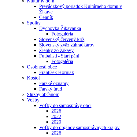
Kultúrny dom
Prevádzkový poriadok Kultúrneho domu v
Žikave
Cenník
Spolky
Dychovka Žikavanka
Fotogaléria
Slovenský červený kríž
Slovenský zväz záhradkárov
Žienky zo Žikavy
Futbalisti - Starí páni
Fotogaléria
Osobnosti obce
František Horniak
Kostol
Farské oznamy
Farský úrad
Služby občanom
Voľby
Voľby do samosprávy obci
2026
2022
2020
Voľby do orgánov samosprávnych krajov
2026