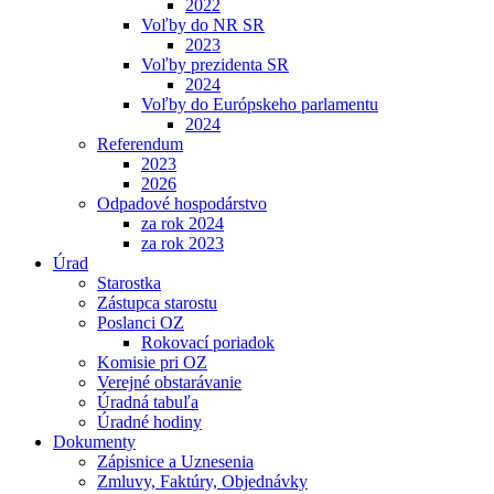
2022
Voľby do NR SR
2023
Voľby prezidenta SR
2024
Voľby do Európskeho parlamentu
2024
Referendum
2023
2026
Odpadové hospodárstvo
za rok 2024
za rok 2023
Úrad
Starostka
Zástupca starostu
Poslanci OZ
Rokovací poriadok
Komisie pri OZ
Verejné obstarávanie
Úradná tabuľa
Úradné hodiny
Dokumenty
Zápisnice a Uznesenia
Zmluvy, Faktúry, Objednávky