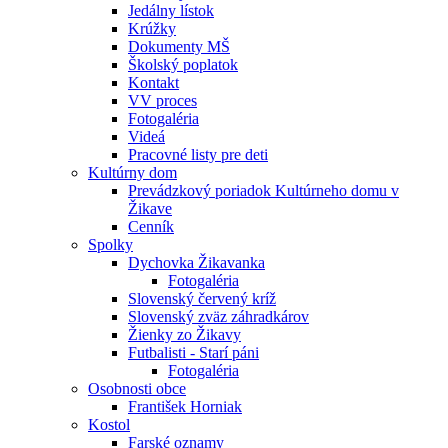
Jedálny lístok
Krúžky
Dokumenty MŠ
Školský poplatok
Kontakt
VV proces
Fotogaléria
Videá
Pracovné listy pre deti
Kultúrny dom
Prevádzkový poriadok Kultúrneho domu v
Žikave
Cenník
Spolky
Dychovka Žikavanka
Fotogaléria
Slovenský červený kríž
Slovenský zväz záhradkárov
Žienky zo Žikavy
Futbalisti - Starí páni
Fotogaléria
Osobnosti obce
František Horniak
Kostol
Farské oznamy