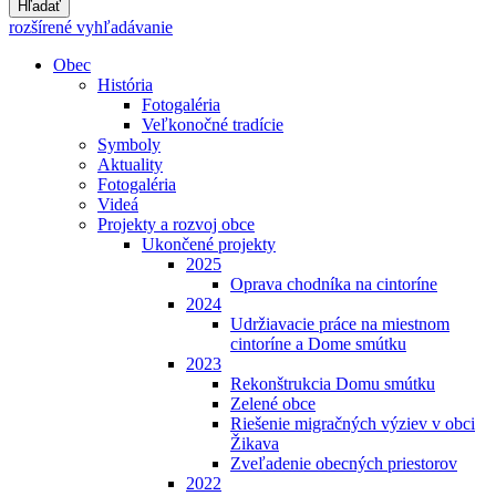
Hľadať
rozšírené vyhľadávanie
Obec
História
Fotogaléria
Veľkonočné tradície
Symboly
Aktuality
Fotogaléria
Videá
Projekty a rozvoj obce
Ukončené projekty
2025
Oprava chodníka na cintoríne
2024
Udržiavacie práce na miestnom
cintoríne a Dome smútku
2023
Rekonštrukcia Domu smútku
Zelené obce
Riešenie migračných výziev v obci
Žikava
Zveľadenie obecných priestorov
2022