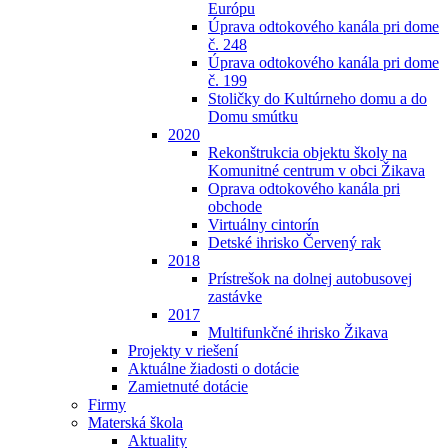
Európu
Úprava odtokového kanála pri dome
č. 248
Úprava odtokového kanála pri dome
č. 199
Stoličky do Kultúrneho domu a do
Domu smútku
2020
Rekonštrukcia objektu školy na
Komunitné centrum v obci Žikava
Oprava odtokového kanála pri
obchode
Virtuálny cintorín
Detské ihrisko Červený rak
2018
Prístrešok na dolnej autobusovej
zastávke
2017
Multifunkčné ihrisko Žikava
Projekty v riešení
Aktuálne žiadosti o dotácie
Zamietnuté dotácie
Firmy
Materská škola
Aktuality