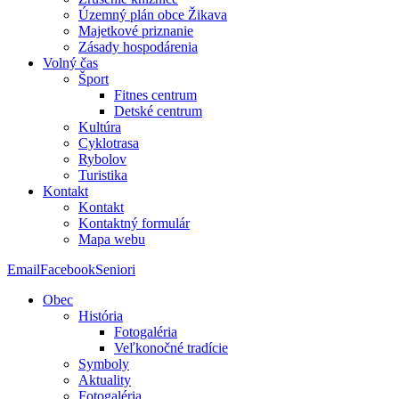
Územný plán obce Žikava
Majetkové priznanie
Zásady hospodárenia
Volný čas
Šport
Fitnes centrum
Detské centrum
Kultúra
Cyklotrasa
Rybolov
Turistika
Kontakt
Kontakt
Kontaktný formulár
Mapa webu
Email
Facebook
Seniori
Obec
História
Fotogaléria
Veľkonočné tradície
Symboly
Aktuality
Fotogaléria