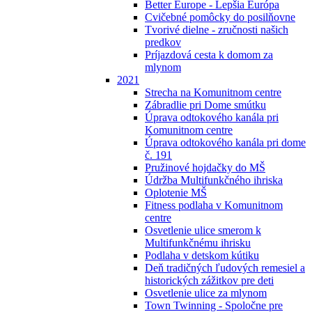
Better Europe - Lepšia Európa
Cvičebné pomôcky do posilňovne
Tvorivé dielne - zručnosti našich
predkov
Príjazdová cesta k domom za
mlynom
2021
Strecha na Komunitnom centre
Zábradlie pri Dome smútku
Úprava odtokového kanála pri
Komunitnom centre
Úprava odtokového kanála pri dome
č. 191
Pružinové hojdačky do MŠ
Údržba Multifunkčného ihriska
Oplotenie MŠ
Fitness podlaha v Komunitnom
centre
Osvetlenie ulice smerom k
Multifunkčnému ihrisku
Podlaha v detskom kútiku
Deň tradičných ľudových remesiel a
historických zážitkov pre deti
Osvetlenie ulice za mlynom
Town Twinning - Spoločne pre