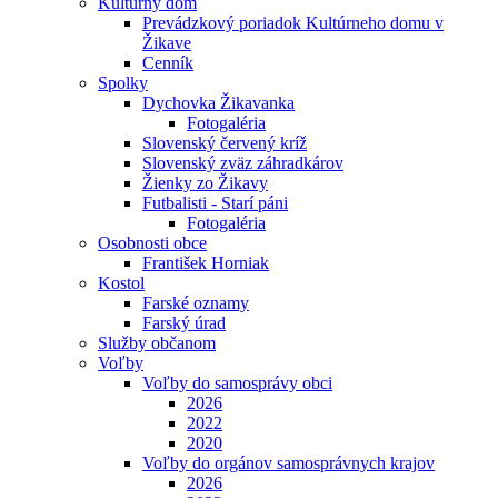
Kultúrny dom
Prevádzkový poriadok Kultúrneho domu v
Žikave
Cenník
Spolky
Dychovka Žikavanka
Fotogaléria
Slovenský červený kríž
Slovenský zväz záhradkárov
Žienky zo Žikavy
Futbalisti - Starí páni
Fotogaléria
Osobnosti obce
František Horniak
Kostol
Farské oznamy
Farský úrad
Služby občanom
Voľby
Voľby do samosprávy obci
2026
2022
2020
Voľby do orgánov samosprávnych krajov
2026