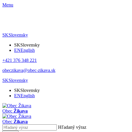
Menu
SK
Slovensky
SK
Slovensky
EN
English
+421 376 348 221
obeczikava@obec-zikava.sk
SK
Slovensky
SK
Slovensky
EN
English
Obec
Žikava
Obec
Žikava
Hľadaný výraz