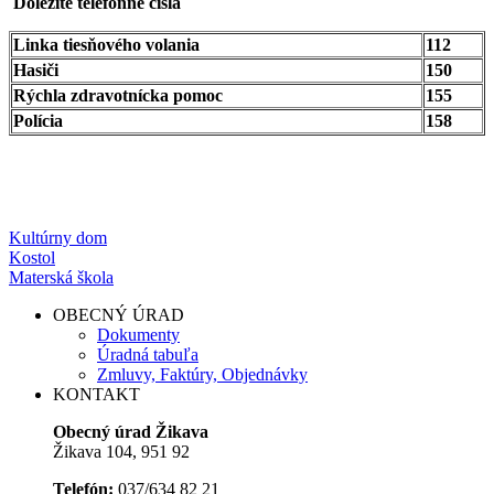
Dôležité telefónne čísla
Linka tiesňového volania
112
Hasiči
150
Rýchla zdravotnícka pomoc
155
Polícia
158
Kultúrny dom
Kostol
Materská škola
OBECNÝ ÚRAD
Dokumenty
Úradná tabuľa
Zmluvy, Faktúry, Objednávky
KONTAKT
Obecný úrad Žikava
Žikava 104, 951 92
Telefón:
037/634 82 21