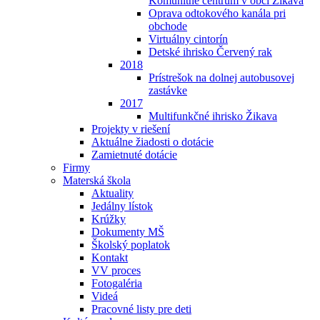
Komunitné centrum v obci Žikava
Oprava odtokového kanála pri
obchode
Virtuálny cintorín
Detské ihrisko Červený rak
2018
Prístrešok na dolnej autobusovej
zastávke
2017
Multifunkčné ihrisko Žikava
Projekty v riešení
Aktuálne žiadosti o dotácie
Zamietnuté dotácie
Firmy
Materská škola
Aktuality
Jedálny lístok
Krúžky
Dokumenty MŠ
Školský poplatok
Kontakt
VV proces
Fotogaléria
Videá
Pracovné listy pre deti