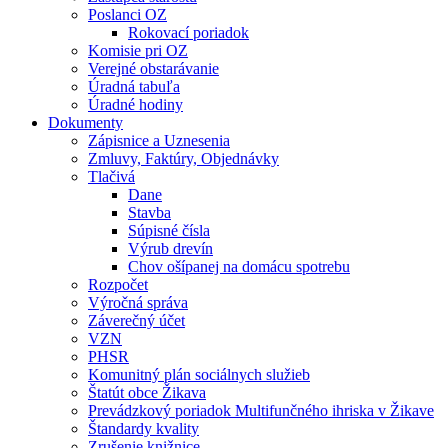
Poslanci OZ
Rokovací poriadok
Komisie pri OZ
Verejné obstarávanie
Úradná tabuľa
Úradné hodiny
Dokumenty
Zápisnice a Uznesenia
Zmluvy, Faktúry, Objednávky
Tlačivá
Dane
Stavba
Súpisné čísla
Výrub drevín
Chov ošípanej na domácu spotrebu
Rozpočet
Výročná správa
Záverečný účet
VZN
PHSR
Komunitný plán sociálnych služieb
Štatút obce Žikava
Prevádzkový poriadok Multifunčného ihriska v Žikave
Štandardy kvality
Zrušenie knižnice