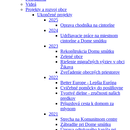
Videá
Projekty a rozvoj obce
Ukončené projekty
2025
Oprava chodníka na cintoríne
2024
Udržiavacie práce na miestnom
cintoríne a Dome smútku
2023
Rekonštrukcia Domu smútku
Zelené obce
Riešenie migračných výziev v obci
Žikava
Zveľadenie obecných priestorov
2022
Better Europe - Lepšia Európa
Cvičebné pomôcky do posilňovne
Tvorivé dielne - zručnosti našich
predkov
Príjazdová cesta k domom za
mlynom
2021
Strecha na Komunitnom centre
Zábradlie pri Dome smútku
Úprava odtokového kanála pri