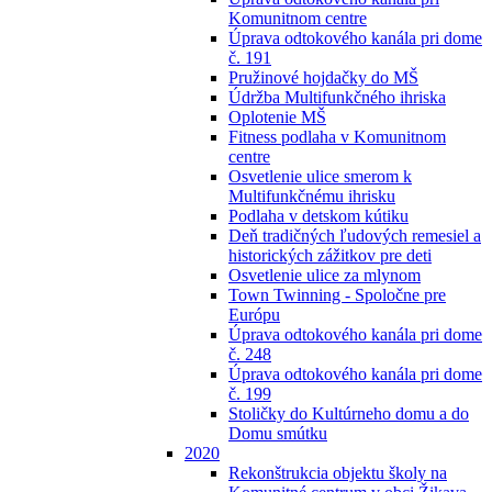
Komunitnom centre
Úprava odtokového kanála pri dome
č. 191
Pružinové hojdačky do MŠ
Údržba Multifunkčného ihriska
Oplotenie MŠ
Fitness podlaha v Komunitnom
centre
Osvetlenie ulice smerom k
Multifunkčnému ihrisku
Podlaha v detskom kútiku
Deň tradičných ľudových remesiel a
historických zážitkov pre deti
Osvetlenie ulice za mlynom
Town Twinning - Spoločne pre
Európu
Úprava odtokového kanála pri dome
č. 248
Úprava odtokového kanála pri dome
č. 199
Stoličky do Kultúrneho domu a do
Domu smútku
2020
Rekonštrukcia objektu školy na