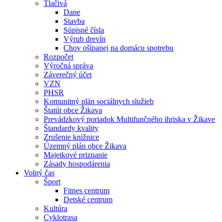
Tlačivá
Dane
Stavba
Súpisné čísla
Výrub drevín
Chov ošípanej na domácu spotrebu
Rozpočet
Výročná správa
Záverečný účet
VZN
PHSR
Komunitný plán sociálnych služieb
Štatút obce Žikava
Prevádzkový poriadok Multifunčného ihriska v Žikave
Štandardy kvality
Zrušenie knižnice
Územný plán obce Žikava
Majetkové priznanie
Zásady hospodárenia
Volný čas
Šport
Fitnes centrum
Detské centrum
Kultúra
Cyklotrasa