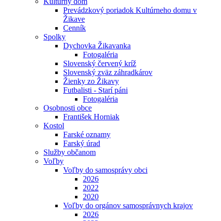
Kultúrny dom
Prevádzkový poriadok Kultúrneho domu v
Žikave
Cenník
Spolky
Dychovka Žikavanka
Fotogaléria
Slovenský červený kríž
Slovenský zväz záhradkárov
Žienky zo Žikavy
Futbalisti - Starí páni
Fotogaléria
Osobnosti obce
František Horniak
Kostol
Farské oznamy
Farský úrad
Služby občanom
Voľby
Voľby do samosprávy obci
2026
2022
2020
Voľby do orgánov samosprávnych krajov
2026