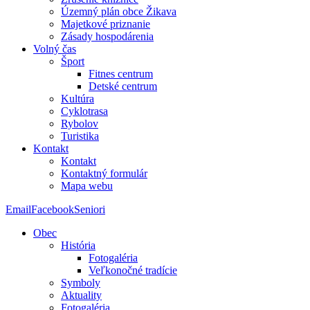
Územný plán obce Žikava
Majetkové priznanie
Zásady hospodárenia
Volný čas
Šport
Fitnes centrum
Detské centrum
Kultúra
Cyklotrasa
Rybolov
Turistika
Kontakt
Kontakt
Kontaktný formulár
Mapa webu
Email
Facebook
Seniori
Obec
História
Fotogaléria
Veľkonočné tradície
Symboly
Aktuality
Fotogaléria