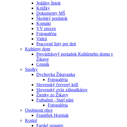
Jedálny lístok
Krúžky
Dokumenty MŠ
Školský poplatok
Kontakt
VV proces
Fotogaléria
Videá
Pracovné listy pre deti
Kultúrny dom
Prevádzkový poriadok Kultúrneho domu v
Žikave
Cenník
Spolky
Dychovka Žikavanka
Fotogaléria
Slovenský červený kríž
Slovenský zväz záhradkárov
Žienky zo Žikavy
Futbalisti - Starí páni
Fotogaléria
Osobnosti obce
František Horniak
Kostol
Farské oznamy