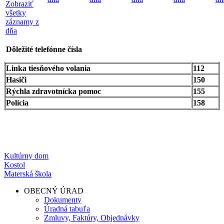
Zobraziť
všetky
záznamy z
dňa
Dôležité telefónne čísla
Linka tiesňového volania
112
Hasiči
150
Rýchla zdravotnícka pomoc
155
Polícia
158
Kultúrny dom
Kostol
Materská škola
OBECNÝ ÚRAD
Dokumenty
Úradná tabuľa
Zmluvy, Faktúry, Objednávky