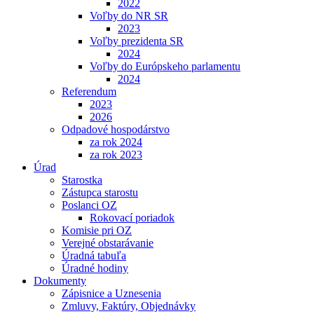
2022
Voľby do NR SR
2023
Voľby prezidenta SR
2024
Voľby do Európskeho parlamentu
2024
Referendum
2023
2026
Odpadové hospodárstvo
za rok 2024
za rok 2023
Úrad
Starostka
Zástupca starostu
Poslanci OZ
Rokovací poriadok
Komisie pri OZ
Verejné obstarávanie
Úradná tabuľa
Úradné hodiny
Dokumenty
Zápisnice a Uznesenia
Zmluvy, Faktúry, Objednávky