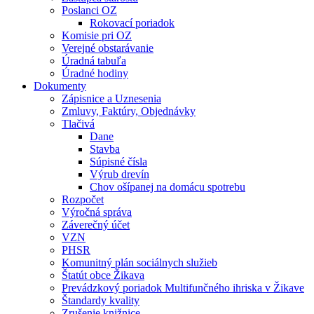
Poslanci OZ
Rokovací poriadok
Komisie pri OZ
Verejné obstarávanie
Úradná tabuľa
Úradné hodiny
Dokumenty
Zápisnice a Uznesenia
Zmluvy, Faktúry, Objednávky
Tlačivá
Dane
Stavba
Súpisné čísla
Výrub drevín
Chov ošípanej na domácu spotrebu
Rozpočet
Výročná správa
Záverečný účet
VZN
PHSR
Komunitný plán sociálnych služieb
Štatút obce Žikava
Prevádzkový poriadok Multifunčného ihriska v Žikave
Štandardy kvality
Zrušenie knižnice