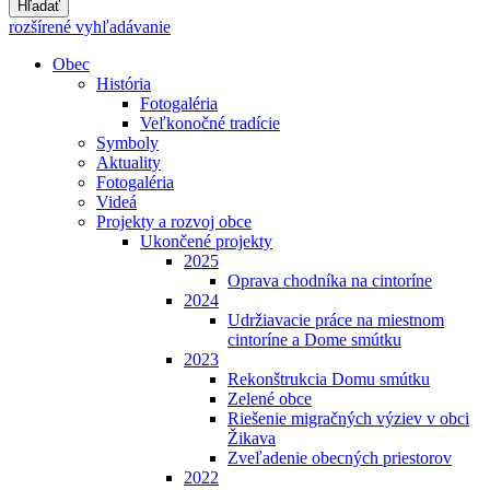
Hľadať
rozšírené vyhľadávanie
Obec
História
Fotogaléria
Veľkonočné tradície
Symboly
Aktuality
Fotogaléria
Videá
Projekty a rozvoj obce
Ukončené projekty
2025
Oprava chodníka na cintoríne
2024
Udržiavacie práce na miestnom
cintoríne a Dome smútku
2023
Rekonštrukcia Domu smútku
Zelené obce
Riešenie migračných výziev v obci
Žikava
Zveľadenie obecných priestorov
2022