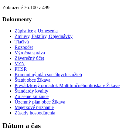
Zobrazené
76
-
100
z 499
Dokumenty
Zápisnice a Uznesenia
Zmluvy, Faktúry, Objednávky
Tlačivá
Rozpočet
Výročná správa
Záverečný účet
VZN
PHSR
Komunitný plán sociálnych služieb
Štatút obce Žikava
Prevádzkový poriadok Multifunčného ihriska v Žikave
Štandardy kvality
Zrušenie knižnice
Územný plán obce Žikava
Majetkové priznanie
Zásady hospodárenia
Dátum a čas