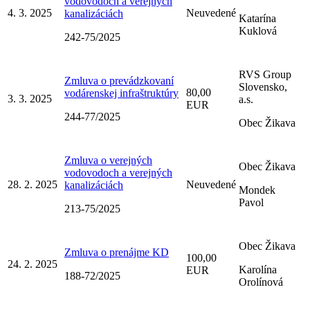
vodovodoch a verejných
4. 3. 2025
Neuvedené
kanalizáciách
Katarína
Kuklová
242-75/2025
RVS Group
Zmluva o prevádzkovaní
Slovensko,
80,00
vodárenskej infraštruktúry
3. 3. 2025
a.s.
EUR
244-77/2025
Obec Žikava
Zmluva o verejných
Obec Žikava
vodovodoch a verejných
28. 2. 2025
Neuvedené
kanalizáciách
Mondek
Pavol
213-75/2025
Obec Žikava
Zmluva o prenájme KD
100,00
24. 2. 2025
Karolína
EUR
188-72/2025
Orolínová