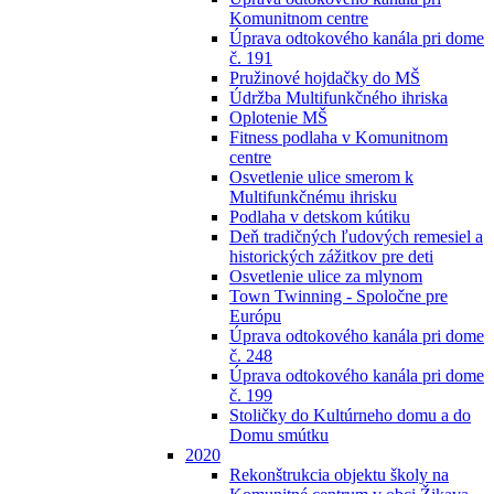
Komunitnom centre
Úprava odtokového kanála pri dome
č. 191
Pružinové hojdačky do MŠ
Údržba Multifunkčného ihriska
Oplotenie MŠ
Fitness podlaha v Komunitnom
centre
Osvetlenie ulice smerom k
Multifunkčnému ihrisku
Podlaha v detskom kútiku
Deň tradičných ľudových remesiel a
historických zážitkov pre deti
Osvetlenie ulice za mlynom
Town Twinning - Spoločne pre
Európu
Úprava odtokového kanála pri dome
č. 248
Úprava odtokového kanála pri dome
č. 199
Stoličky do Kultúrneho domu a do
Domu smútku
2020
Rekonštrukcia objektu školy na