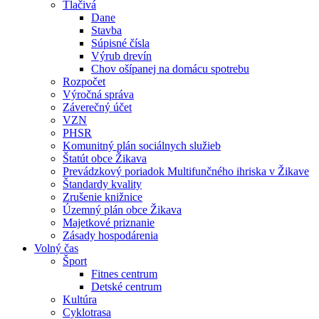
Tlačivá
Dane
Stavba
Súpisné čísla
Výrub drevín
Chov ošípanej na domácu spotrebu
Rozpočet
Výročná správa
Záverečný účet
VZN
PHSR
Komunitný plán sociálnych služieb
Štatút obce Žikava
Prevádzkový poriadok Multifunčného ihriska v Žikave
Štandardy kvality
Zrušenie knižnice
Územný plán obce Žikava
Majetkové priznanie
Zásady hospodárenia
Volný čas
Šport
Fitnes centrum
Detské centrum
Kultúra
Cyklotrasa