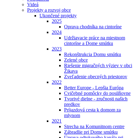
Videá
Projekty a rozvoj obce
Ukončené projekty
2025
Oprava chodníka na cintoríne
2024
Udržiavacie práce na miestnom
cintoríne a Dome smútku
2023
Rekonštrukcia Domu smútku
Zelené obce
Riešenie migračných výziev v obci
Žikava
Zveľadenie obecných priestorov
2022
Better Europe - Lepšia Európa
Cvičebné pomôcky do posilňovne
Tvorivé dielne - zručnosti našich
predkov
Príjazdová cesta k domom za
mlynom
2021
Strecha na Komunitnom centre
Zábradlie pri Dome smútku
Úprava odtokového kanála pri