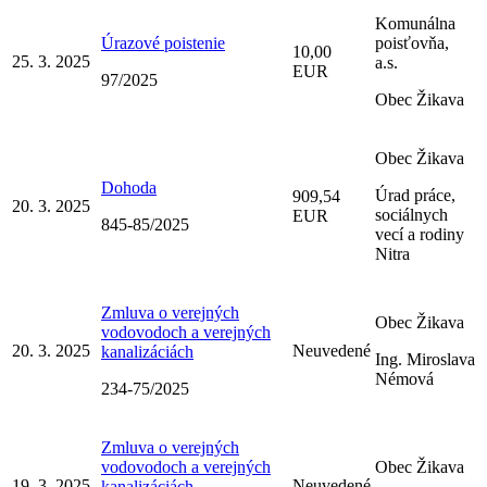
Komunálna
Úrazové poistenie
poisťovňa,
10,00
25. 3. 2025
a.s.
EUR
97/2025
Obec Žikava
Obec Žikava
Dohoda
Úrad práce,
909,54
20. 3. 2025
sociálnych
EUR
845-85/2025
vecí a rodiny
Nitra
Zmluva o verejných
Obec Žikava
vodovodoch a verejných
20. 3. 2025
Neuvedené
kanalizáciách
Ing. Miroslava
Némová
234-75/2025
Zmluva o verejných
vodovodoch a verejných
Obec Žikava
19. 3. 2025
Neuvedené
kanalizáciách