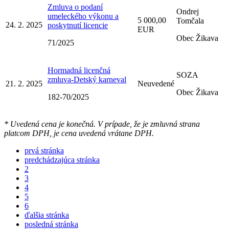
Zmluva o podaní
Ondrej
umeleckého výkonu a
5 000,00
Tomčala
24. 2. 2025
poskytnutí licencie
EUR
Obec Žikava
71/2025
Hormadná licenčná
SOZA
zmluva-Detský karneval
21. 2. 2025
Neuvedené
Obec Žikava
182-70/2025
* Uvedená cena je konečná. V prípade, že je zmluvná strana
platcom DPH, je cena uvedená vrátane DPH.
prvá stránka
predchádzajúca stránka
2
3
4
5
6
ďalšia stránka
posledná stránka