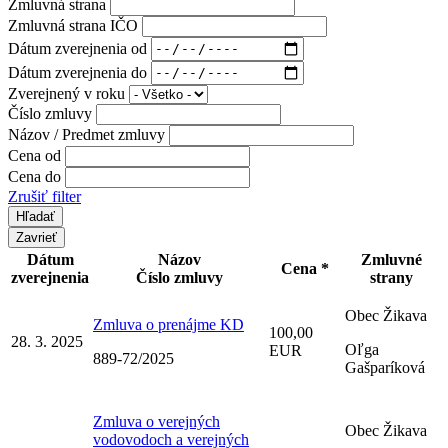
Zmluvná strana
Zmluvná strana IČO
Dátum zverejnenia od
Dátum zverejnenia do
Zverejnený v roku
Číslo zmluvy
Názov / Predmet zmluvy
Cena od
Cena do
Zrušiť filter
Zavrieť
Dátum
Názov
Zmluvné
Cena *
zverejnenia
Číslo zmluvy
strany
Obec Žikava
Zmluva o prenájme KD
100,00
28. 3. 2025
Oľga
EUR
889-72/2025
Gašparíková
Zmluva o verejných
Obec Žikava
vodovodoch a verejných