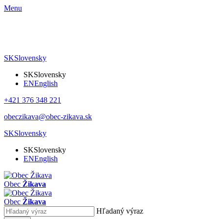
Menu
SK
Slovensky
SK
Slovensky
EN
English
+421 376 348 221
obeczikava@obec-zikava.sk
SK
Slovensky
SK
Slovensky
EN
English
Obec
Žikava
Obec
Žikava
Hľadaný výraz