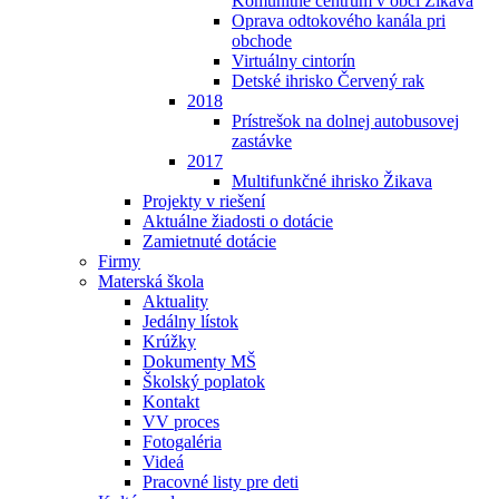
Komunitné centrum v obci Žikava
Oprava odtokového kanála pri
obchode
Virtuálny cintorín
Detské ihrisko Červený rak
2018
Prístrešok na dolnej autobusovej
zastávke
2017
Multifunkčné ihrisko Žikava
Projekty v riešení
Aktuálne žiadosti o dotácie
Zamietnuté dotácie
Firmy
Materská škola
Aktuality
Jedálny lístok
Krúžky
Dokumenty MŠ
Školský poplatok
Kontakt
VV proces
Fotogaléria
Videá
Pracovné listy pre deti