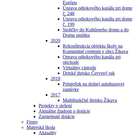
Európu
Úprava odtokového kanála pri dome
č. 248
Úprava odtokového kanála pri dome
č. 199
Stoličky do Kultúrneho domu a do
Domu smútku
2020
Rekonštrukcia objektu školy na
Komunitné centrum v obci Žikava
Oprava odtokového kanála pri
obchode
Virtuálny cintorín
Detské ihrisko Červený rak
2018
Prístrešok na dolnej autobusovej
zastávke
2017
Multifunkčné ihrisko Žikava
Projekty v riešení
Aktuálne žiadosti o dotácie
Zamietnuté dotácie
Firmy
Materská škola
Aktuality