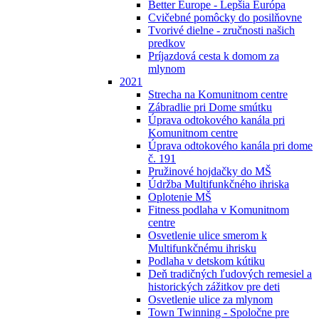
Better Europe - Lepšia Európa
Cvičebné pomôcky do posilňovne
Tvorivé dielne - zručnosti našich
predkov
Príjazdová cesta k domom za
mlynom
2021
Strecha na Komunitnom centre
Zábradlie pri Dome smútku
Úprava odtokového kanála pri
Komunitnom centre
Úprava odtokového kanála pri dome
č. 191
Pružinové hojdačky do MŠ
Údržba Multifunkčného ihriska
Oplotenie MŠ
Fitness podlaha v Komunitnom
centre
Osvetlenie ulice smerom k
Multifunkčnému ihrisku
Podlaha v detskom kútiku
Deň tradičných ľudových remesiel a
historických zážitkov pre deti
Osvetlenie ulice za mlynom
Town Twinning - Spoločne pre