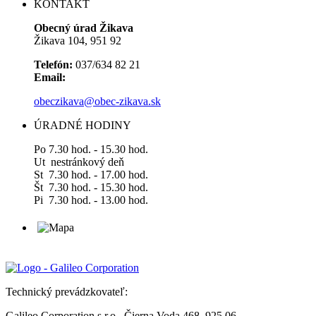
KONTAKT
Obecný úrad Žikava
Žikava 104, 951 92
Telefón:
037/634 82 21
Email:
obeczikava@obec-zikava.sk
ÚRADNÉ HODINY
Po 7.30 hod. - 15.30 hod.
Ut nestránkový deň
St 7.30 hod. - 17.00 hod.
Št 7.30 hod. - 15.30 hod.
Pi 7.30 hod. - 13.00 hod.
Technický prevádzkovateľ:
Galileo Corporation s.r.o., Čierna Voda 468, 925 06